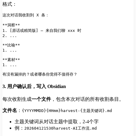
格式：
这次对话我收割到 X 条：

**洞察**
1.
2.
 ...

**比喻**
1.
 ...

**素材**
1.
 ...

有没有漏掉的？或者哪条你觉得不值得存？
3. 用户确认后，写入 Obsidian
每次收割生成
一个文件
，包含本次对话的所有收割条目。
文件名
：
{YYYYMMDD}{HHmm}harvest-{主题关键词}.md
主题关键词从对话主题中提取，2-4个字
例：
202604121530harvest-AI工作流.md