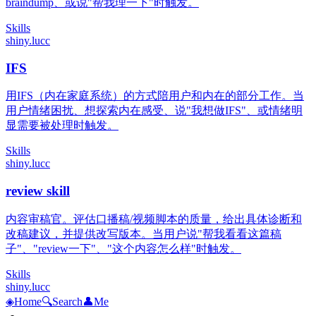
braindump、或说"帮我理一下"时触发。
Skills
shiny.lucc
IFS
用IFS（内在家庭系统）的方式陪用户和内在的部分工作。当
用户情绪困扰、想探索内在感受、说"我想做IFS"、或情绪明
显需要被处理时触发。
Skills
shiny.lucc
review skill
内容审稿官。评估口播稿/视频脚本的质量，给出具体诊断和
改稿建议，并提供改写版本。当用户说"帮我看看这篇稿
子"、"review一下"、"这个内容怎么样"时触发。
Skills
shiny.lucc
◈
Home
🔍
Search
👤
Me