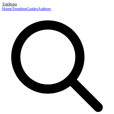
TokRepo
Home
Trending
Guides
Authors