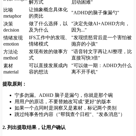
解方式
启动困难"
让抽象概念具体化
比喻
"ADHD的脑子像漏勺"
metaphor
的类比
做了什么选择，以
"决定先做AI+ADHD方向，
决策
decision
及为什么
因为..."
IFS工作中的发现、
"发现愤怒背后是一个害怕被
情绪发现
emotion
情绪模式
抛弃的小孩"
发现有效的做事方
"语音转文字再让AI整理，比
方法论
method
式
直接写快3倍"
可以直接发展成内
"可以做一期：ADHD为什么
素材
material
容的想法
离不开手机"
提取原则：
宁多勿漏。ADHD 脑子是漏勺，你就是那个碗
用用户的原话，不要替她改写成"更好"的版本
如果一个点同时是洞察又是素材，标记两个类别
跳过纯事务性内容（"帮我查个日程"、"发条消息"）
2. 列出提取结果，让用户确认