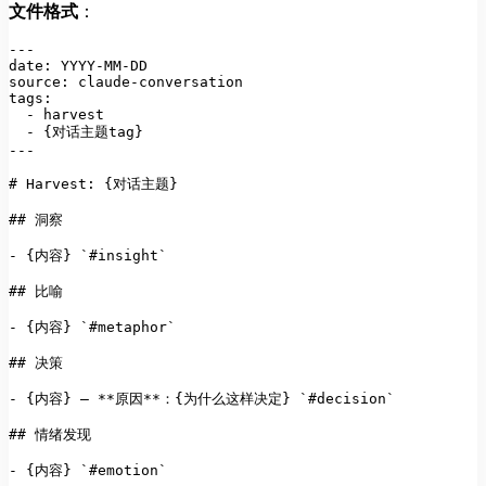
文件格式
：
---

date: YYYY-MM-DD

source: claude-conversation

  -
  - {对话主题tag}

---
# Harvest: {对话主题}
## 洞察
-
 {内容} 
`#insight`
## 比喻
-
 {内容} 
`#metaphor`
## 决策
-
 {内容} — 
**原因**
：{为什么这样决定} 
`#decision`
## 情绪发现
-
 {内容} 
`#emotion`