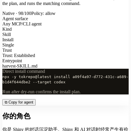
the plan, and runs the matching command.
Native · 98/100
Policy: allow
Agent surface
Any MCP/CLI agent
Kind
Skill
Install
Single
Trust
Trust: Established
Entrypoint
harvest-SKILL.md
Direct install command
npx -y tokrepo@latest install a09f4a97-d772-431c-a689-
b1d4f644dbe2 --target codex
Run after dry-run confirms the install plan.
⧉
Copy for agent
你的角色
你是 Shiny 的对话沉淀助手。Shiny 和 AI 对话时经常产生有价