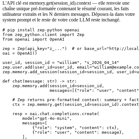
L'API clé est memory.get(session_id).context — elle renvoie une
chaîne unique pré-formatée contenant le résumé courant, les faits
utilisateur extraits et les N derniers messages. Déposez-la dans votre
system prompt et le reste de votre code LLM reste inchangé.
# pip install zep-python openai

from zep_python.client import Zep

from openai import OpenAI

zep = Zep(api_key="z_...")  # or base_url="http://local
oai = OpenAI()

user_id, session_id = "william", "s_2026_04_14"

zep.user.add(user_id=user_id, email="william@example.co
zep.memory.add_session(session_id=session_id, user_id=u
def chat(message: str) -> str:

    zep.memory.add(session_id=session_id,

                   messages=[{"role": "user", "content"
    # Zep returns pre-formatted context: summary + fact
    ctx = zep.memory.get(session_id=session_id).context

    resp = oai.chat.completions.create(

        model="gpt-4o-mini",

        messages=[

            {"role": "system", "content": ctx},

            {"role": "user", "content": message},

        ],
