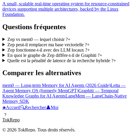
A small, scalable real-time operating system for resource-constrained
devices supporting multiple architectures, backed by the Linux
Foundation.
Questions fréquentes
Zep vs mem0 — lequel choisir ?
+
Zep peut-il remplacer ma base vectorielle ?
+
Zep fonctionne-t-il avec des LLM locaux ?
+
En quoi le graphe de Zep diffère-t-il de Graphiti ?
+
Quelle est la pénalité de latence de la recherche hybride ?
+
Comparer les alternatives
mem0 — Long-term Memory for AI Agents (2026 Guide)
Letta —
Agent Memory OS (formerly MemGPT)
Graphiti — Temporal
Knowledge Graphs for AI Agents
LangMem — LangChain-Native
Memory SDK
◈
Accueil
🔍
Rechercher
👤
Moi
?
TokRepo
© 2026 TokRepo. Tous droits réservés.