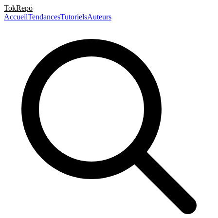
TokRepo
Accueil
Tendances
Tutoriels
Auteurs