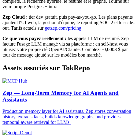
complète, la recherche hybride, le résumé et le graphe. Tourne sur
votre propre Postgres + infra.
Zep Cloud :
tier dev gratuit, puis pay-as-you-go. Les plans payants
ajoutent l'UI web, la gestion d'équipe, le reporting SOC 2 et le scale-
out. Tarifs actuels sur
getzep.com/pricing
.
Ce que vous payez réellement :
les appels LLM de résumé. Zep
facture l'usage LLM managé via sa plateforme ; en self-host vous
utilisez votre propre clé OpenAI/Claude. Comptez ~0,0003 $ par
tour de message ajouté sur les modèles bon marché.
Assets associés sur TokRepo
Zep — Long-Term Memory for AI Agents and
Assistants
Production memory layer for AI assistants. Zep stores conversation
history, extracts facts, builds knowledge graphs, and provides
temporal-aware retrieval for LLMs.