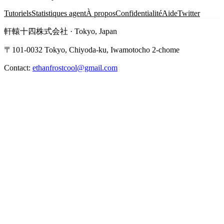
Tutoriels
Statistiques agent
À propos
Confidentialité
Aide
Twitter
軒轅十四株式会社 · Tokyo, Japan
〒101-0032 Tokyo, Chiyoda-ku, Iwamotocho 2-chome
Contact:
ethanfrostcool@gmail.com