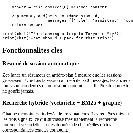
    )

    answer = resp.choices[0].message.content

    zep.memory.add(session_id=session_id,

                   messages=[{"role": "assistant", "con
    return answer

print(chat("I'm planning a trip to Tokyo in May"))

print(chat("What should I pack for that trip?"))
Fonctionnalités clés
Résumé de session automatique
Zep lance un résumeur en arrière-plan à mesure que les sessions
grossissent. Une fois la session au-delà de ~20 messages, les anciens
tours sont condensés en un résumé courant — la fenêtre de contexte
ne gonfle jamais.
Recherche hybride (vectorielle + BM25 + graphe)
Chaque mémoire est indexée de trois manières. Les requêtes mixent
les trois signaux, ce qui surclasse mesurablement la recherche
purement vectorielle sur des données de chat réelles où les
correspondances exactes comptent.