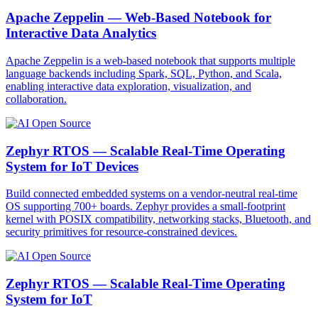
Apache Zeppelin — Web-Based Notebook for
Interactive Data Analytics
Apache Zeppelin is a web-based notebook that supports multiple
language backends including Spark, SQL, Python, and Scala,
enabling interactive data exploration, visualization, and
collaboration.
Zephyr RTOS — Scalable Real-Time Operating
System for IoT Devices
Build connected embedded systems on a vendor-neutral real-time
OS supporting 700+ boards. Zephyr provides a small-footprint
kernel with POSIX compatibility, networking stacks, Bluetooth, and
security primitives for resource-constrained devices.
Zephyr RTOS — Scalable Real-Time Operating
System for IoT