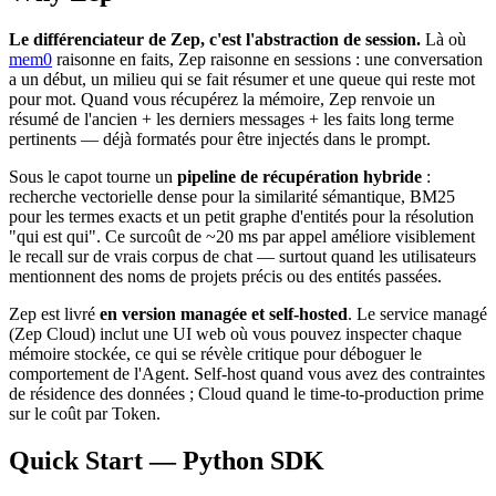
Le différenciateur de Zep, c'est l'abstraction de session.
Là où
mem0
raisonne en faits, Zep raisonne en sessions : une conversation
a un début, un milieu qui se fait résumer et une queue qui reste mot
pour mot. Quand vous récupérez la mémoire, Zep renvoie un
résumé de l'ancien + les derniers messages + les faits long terme
pertinents — déjà formatés pour être injectés dans le prompt.
Sous le capot tourne un
pipeline de récupération hybride
:
recherche vectorielle dense pour la similarité sémantique, BM25
pour les termes exacts et un petit graphe d'entités pour la résolution
"qui est qui". Ce surcoût de ~20 ms par appel améliore visiblement
le recall sur de vrais corpus de chat — surtout quand les utilisateurs
mentionnent des noms de projets précis ou des entités passées.
Zep est livré
en version managée et self-hosted
. Le service managé
(Zep Cloud) inclut une UI web où vous pouvez inspecter chaque
mémoire stockée, ce qui se révèle critique pour déboguer le
comportement de l'Agent. Self-host quand vous avez des contraintes
de résidence des données ; Cloud quand le time-to-production prime
sur le coût par Token.
Quick Start — Python SDK