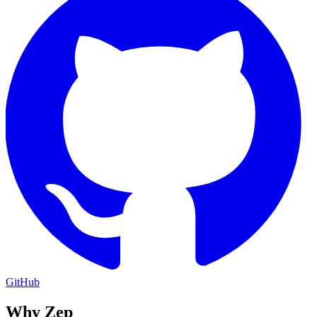
GitHub
Why Zep