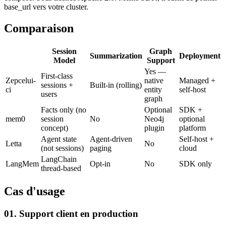
base_url vers votre cluster.
Comparaison
Session
Graph
Summarization
Deployment
Model
Support
Yes —
First-class
Zep
celui-
native
Managed +
sessions +
Built-in (rolling)
ci
entity
self-host
users
graph
Facts only (no
Optional
SDK +
mem0
session
No
Neo4j
optional
concept)
plugin
platform
Agent state
Agent-driven
Self-host +
Letta
No
(not sessions)
paging
cloud
LangChain
LangMem
Opt-in
No
SDK only
thread-based
Cas d'usage
01. Support client en production