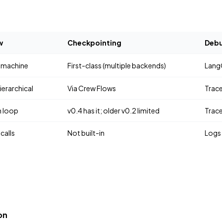
w
Checkpointing
Deb
e machine
First-class (multiple backends)
Lang
ierarchical
Via Crew Flows
Trac
n loop
v0.4 has it; older v0.2 limited
Trace
calls
Not built-in
Logs
on