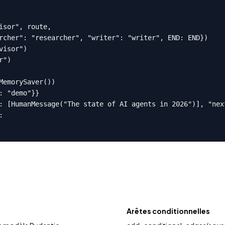
isor", route,

rcher": "researcher", "writer": "writer", END: END})

isor")

")

MemorySaver())

 "demo"}}

: [HumanMessage("The state of AI agents in 2026")], "next


Arêtes conditionnelles