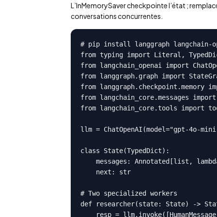
L’InMemorySaver checkpointe l’état ; remplacez
conversations concurrentes.
# pip install langgraph langchain-op
from typing import Literal, TypedDi
from langchain_openai import ChatOpe
from langgraph.graph import StateGr
from langgraph.checkpoint.memory im
from langchain_core.messages import
from langchain_core.tools import too
llm = ChatOpenAI(model="gpt-4o-mini"
class State(TypedDict):

    messages: Annotated[list, lambd
    next: str

# Two specialized workers

def researcher(state: State) -> Stat
    resp = llm.invoke([HumanMessage