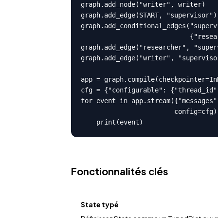
graph.add_node("writer", writer)

graph.add_edge(START, "supervisor")

graph.add_conditional_edges("superv
                            {"resea
graph.add_edge("researcher", "superv
graph.add_edge("writer", "supervisor
app = graph.compile(checkpointer=In
cfg = {"configurable": {"thread_id":
for event in app.stream({"messages"
                        config=cfg):
    print(event)
Fonctionnalités clés
State typé