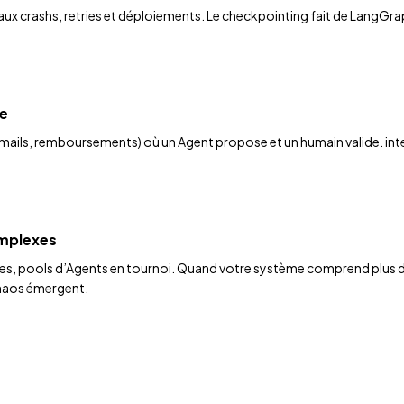
e aux crashs, retries et déploiements. Le checkpointing fait de LangGr
ne
 emails, remboursements) où un Agent propose et un humain valide. in
omplexes
ues, pools d’Agents en tournoi. Quand votre système comprend plus d
 chaos émergent.