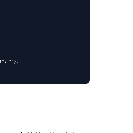
": ""},
