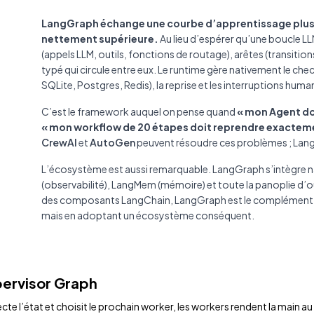
LangGraph échange une courbe d’apprentissage plus r
nettement supérieure.
Au lieu d’espérer qu’une boucle L
(appels LLM, outils, fonctions de routage), arêtes (transitio
typé qui circule entre eux. Le runtime gère nativement le ch
SQLite, Postgres, Redis), la reprise et les interruptions hum
C’est le framework auquel on pense quand
« mon Agent doi
« mon workflow de 20 étapes doit reprendre exactement 
CrewAI
et
AutoGen
peuvent résoudre ces problèmes ; Lan
L’écosystème est aussi remarquable. LangGraph s’intègre 
(observabilité), LangMem (mémoire) et toute la panoplie d’ou
des composants LangChain, LangGraph est le complément san
mais en adoptant un écosystème conséquent.
pervisor Graph
e l’état et choisit le prochain worker, les workers rendent la main au 