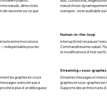
n modèle Pydantic.
add_conditional_edges(source, 
entre nœuds, détecte les
nœud choisir dynamiquement le
t de raisonner sur ce que
statiques ; reste auditable via
Human-in-the-loop
ersiste entre invocations.
interrupt() met en pause l’exéc
 — indispensable pour les
Command(resume=value). Flux
et modifications d’état natif
Streaming + sous-graphes
ement les graphes en cours
Streamez messages et mises à 
es messages, exécuter pas à
graphes en sous-graphes (un 
rapproche le plus d’un débogueur
Supporte des architectures 