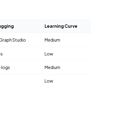
ugging
Learning Curve
Graph Studio
Medium
es
Low
 logs
Medium
Low