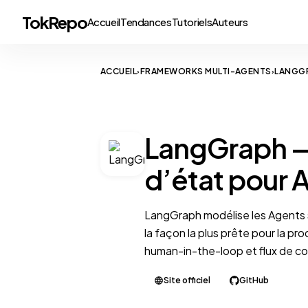
TokRepo
Accueil
Tendances
Tutoriels
Auteurs
ACCUEIL
FRAMEWORKS MULTI-AGENTS
LANGG
›
›
MULTI-AGENT FRAMEWORK
LangGraph —
d’état pour 
LangGraph modélise les Agents 
la façon la plus prête pour la pr
human-in-the-loop et flux de co
Site officiel
GitHub