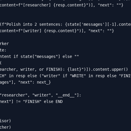
content=f"[researcher] {resp.content}")], "next": ""}

(f"Polish into 2 sentences: {state['messages'][-1].conten
content=f"[writer] {resp.content}")], "next": ""}

ker

e:

ntent if state["messages"] else ""



earcher, writer, or FINISH): {last}")]).content.upper()

CH" in resp else ("writer" if "WRITE" in resp else "FINIS
ages"], "next": next_}

"researcher", "writer", "__end__"]:

next"] != "FINISH" else END

sor)

her)
