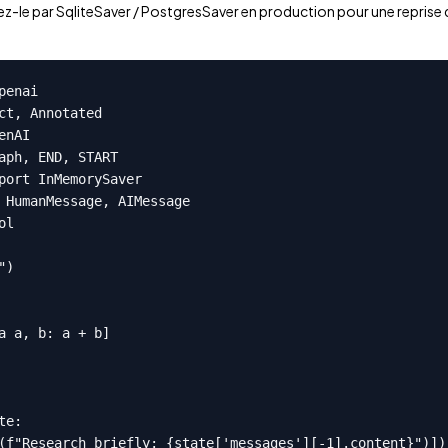
-le par SqliteSaver / PostgresSaver en production pour une reprise du
enai

ct, Annotated

nAI

aph, END, START

port InMemorySaver

 HumanMessage, AIMessage

l

)

a a, b: a + b]

e:

(f"Research briefly: {state['messages'][-1].content}")])
