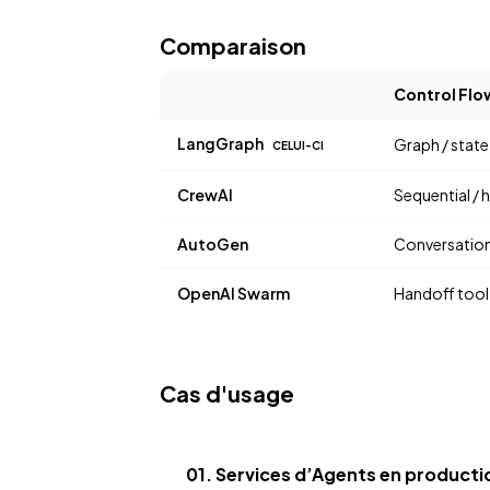
Comparaison
Control Flo
LangGraph
Graph / stat
CELUI-CI
CrewAI
Sequential / h
AutoGen
Conversatio
OpenAI Swarm
Handoff tool 
Cas d'usage
01. Services d’Agents en producti