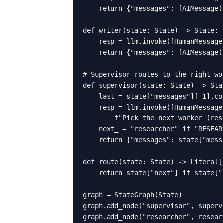
    return {"messages": [AIMessage(
def writer(state: State) -> State:

    resp = llm.invoke([HumanMessage
    return {"messages": [AIMessage(
# Supervisor routes to the right wor
def supervisor(state: State) -> Stat
    last = state["messages"][-1].co
    resp = llm.invoke([HumanMessage(
        f"Pick the next worker (res
    next_ = "researcher" if "RESEAR
    return {"messages": state["mess
def route(state: State) -> Literal[
    return state["next"] if state["
graph = StateGraph(State)

graph.add_node("supervisor", supervi
graph.add_node("researcher", researc