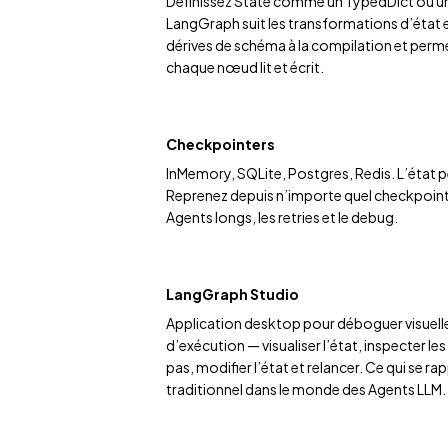
Définissez State comme un TypedDict ou u
LangGraph suit les transformations d’état 
dérives de schéma à la compilation et perme
chaque nœud lit et écrit.
Checkpointers
InMemory, SQLite, Postgres, Redis. L’état p
Reprenez depuis n’importe quel checkpoint
Agents longs, les retries et le debug.
LangGraph Studio
Application desktop pour déboguer visuell
d’exécution — visualiser l’état, inspecter l
pas, modifier l’état et relancer. Ce qui se 
traditionnel dans le monde des Agents LLM.