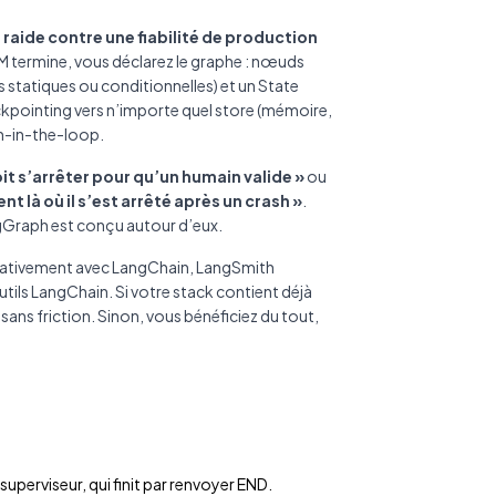
aide contre une fiabilité de production
LM termine, vous déclarez le graphe : nœuds
ns statiques ou conditionnelles) et un State
eckpointing vers n’importe quel store (mémoire,
an-in-the-loop.
t s’arrêter pour qu’un humain valide »
ou
là où il s’est arrêté après un crash »
.
gGraph est conçu autour d’eux.
nativement avec LangChain, LangSmith
tils LangChain. Si votre stack contient déjà
s friction. Sinon, vous bénéficiez du tout,
superviseur, qui finit par renvoyer END.