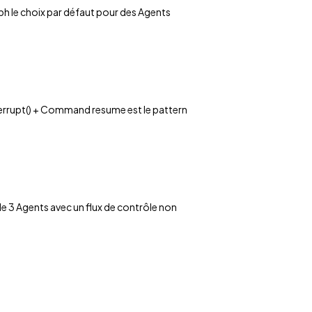
aph le choix par défaut pour des Agents
terrupt() + Command resume est le pattern
e 3 Agents avec un flux de contrôle non