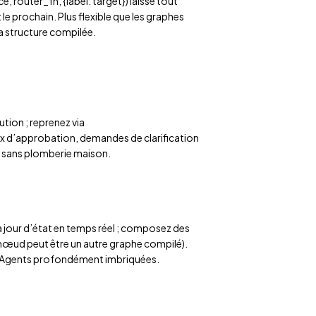
router_fn, {label: target}) laisse tout
 prochain. Plus flexible que les graphes
 la structure compilée.
ution ; reprenez via
 d’approbation, demandes de clarification
s, sans plomberie maison.
jour d’état en temps réel ; composez des
nœud peut être un autre graphe compilé).
d’Agents profondément imbriquées.