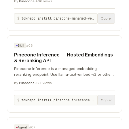
by
Pinecone
·
406 views
zero infrastructure.
$
tokrepo install pinecone-managed-vector-database-production-ai-0fc5f7e8
Copier
Skill
#06
Pinecone Inference — Hosted Embeddings
& Reranking API
Pinecone Inference is a managed embedding +
reranking endpoint. Use llama-text-embed-v2 or other
models without managing GPU infrastructure.
by
Pinecone
·
321 views
$
tokrepo install pinecone-inference-hosted-embeddings-reranking-api
Copier
Agent
#07