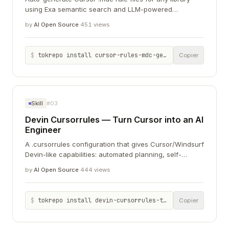
using Exa semantic search and LLM-powered
documentation extraction.
by
AI Open Source
·
451 views
$
tokrepo install cursor-rules-mdc-generator-auto-generate-docs-8ced00e7
Copier
Skill
#03
Devin Cursorrules — Turn Cursor into an AI
Engineer
A .cursorrules configuration that gives Cursor/Windsurf
Devin-like capabilities: automated planning, self-
correction, web browsing, and multi-agent
by
AI Open Source
·
444 views
collaboration. 6,000+ GitHub stars.
$
tokrepo install devin-cursorrules-turn-cursor-into-ai-engineer-92824589
Copier