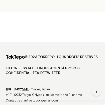
TokRepo
© 2026 TOKREPO. TOUS DROITS RÉSERVÉS.
TUTORIELS
STATISTIQUES AGENT
À PROPOS
CONFIDENTIALITÉ
AIDE
TWITTER
軒轅十四株式会社 · Tokyo, Japan
?
〒101-0032 Tokyo, Chiyoda-ku, Iwamotocho 2-chome
Contact:
ethanfrostcool@gmail.com