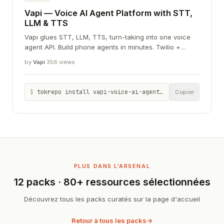
Vapi — Voice AI Agent Platform with STT,
LLM & TTS
Vapi glues STT, LLM, TTS, turn-taking into one voice
agent API. Build phone agents in minutes. Twilio +
Deepgram + ElevenLabs + GPT-4o stack.
by
Vapi
·
356 views
$
tokrepo install vapi-voice-ai-agent-platform-with-stt-llm-tts
Copier
PLUS DANS L'ARSENAL
12 packs · 80+ ressources sélectionnées
Découvrez tous les packs curatés sur la page d'accueil
Retour à tous les packs
→