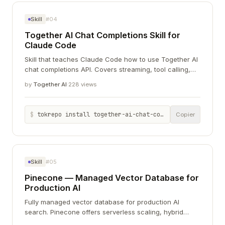
Skill
#04
Together AI Chat Completions Skill for
Claude Code
Skill that teaches Claude Code how to use Together AI
chat completions API. Covers streaming, tool calling,
JSON mode, and model selection with correct SDK
by
Together AI
·
228 views
patterns.
$
tokrepo install together-ai-chat-completions-skill-claude-code-e99e1db6
Copier
Skill
#05
Pinecone — Managed Vector Database for
Production AI
Fully managed vector database for production AI
search. Pinecone offers serverless scaling, hybrid
search, metadata filtering, and enterprise security with