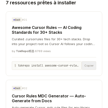
7 ressources prêtes à installer
Skill
#01
Awesome Cursor Rules — AI Coding
Standards for 30+ Stacks
Curated .cursorrules files for 30+ tech stacks. Drop
into your project root so Cursor AI follows your coding
standards automatically.
by
TokRepo精选
·
6769 views
$
tokrepo install awesome-cursor-rules-ai-coding-standards-30-stacks-ca000374
Copier
Skill
#02
Cursor Rules MDC Generator — Auto-
Generate from Docs
Auto-generate Cursor .mdc rule files for any library