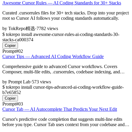
Awesome Cursor Rules — AI Coding Standards for 30+ Stacks
Curated .cursorrules files for 30+ tech stacks. Drop into your project
root so Cursor AI follows your coding standards automatically.
by
TokRepo精选
·
7782 views
$
tokrepo install awesome-cursor-rules-ai-coding-standards-30-
stacks-ca000374
Copier
Prompt
#02
Cursor Tips — Advanced AI Coding Workflow Guide
Comprehensive guide to advanced Cursor workflows. Covers
Composer, multi-file edits, .cursorrules, codebase indexing, and
prompt engineering for 10x AI coding productivity.
by
Prompt Lab
·
573 views
$
tokrepo install cursor-tips-advanced-ai-coding-workflow-guide-
b7e65852
Copier
Prompt
#03
Cursor Tab — AI Autocomplete That Predicts Your Next Edit
Cursor's predictive code completion that suggests multi-line edits
before you type. Cursor Tab uses context from your codebase and
recent changes to predict the next logical edit.