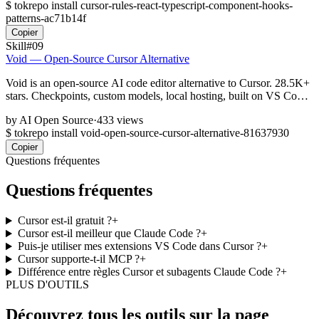
$
tokrepo install cursor-rules-react-typescript-component-hooks-
patterns-ac71b14f
Copier
Skill
#09
Void — Open-Source Cursor Alternative
Void is an open-source AI code editor alternative to Cursor. 28.5K+
stars. Checkpoints, custom models, local hosting, built on VS Code.
Apache 2.0.
by
AI Open Source
·
433 views
$
tokrepo install void-open-source-cursor-alternative-81637930
Copier
Questions fréquentes
Questions fréquentes
Cursor est-il gratuit ?
+
Cursor est-il meilleur que Claude Code ?
+
Puis-je utiliser mes extensions VS Code dans Cursor ?
+
Cursor supporte-t-il MCP ?
+
Différence entre règles Cursor et subagents Claude Code ?
+
PLUS D'OUTILS
Découvrez tous les outils sur la page