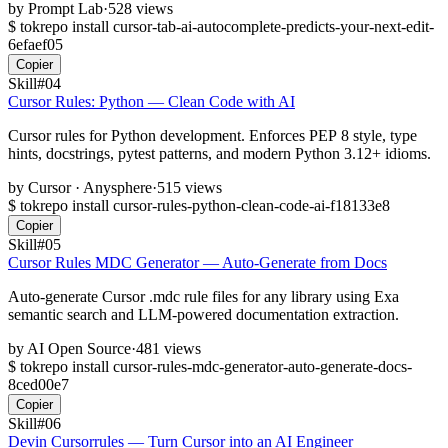
by
Prompt Lab
·
528 views
$
tokrepo install cursor-tab-ai-autocomplete-predicts-your-next-edit-
6efaef05
Copier
Skill
#04
Cursor Rules: Python — Clean Code with AI
Cursor rules for Python development. Enforces PEP 8 style, type
hints, docstrings, pytest patterns, and modern Python 3.12+ idioms.
by
Cursor · Anysphere
·
515 views
$
tokrepo install cursor-rules-python-clean-code-ai-f18133e8
Copier
Skill
#05
Cursor Rules MDC Generator — Auto-Generate from Docs
Auto-generate Cursor .mdc rule files for any library using Exa
semantic search and LLM-powered documentation extraction.
by
AI Open Source
·
481 views
$
tokrepo install cursor-rules-mdc-generator-auto-generate-docs-
8ced00e7
Copier
Skill
#06
Devin Cursorrules — Turn Cursor into an AI Engineer