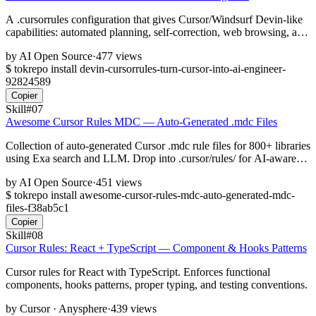
A .cursorrules configuration that gives Cursor/Windsurf Devin-like
capabilities: automated planning, self-correction, web browsing, and
multi-agent collaboration. 6,000+ GitHub stars.
by
AI Open Source
·
477 views
$
tokrepo install devin-cursorrules-turn-cursor-into-ai-engineer-
92824589
Copier
Skill
#07
Awesome Cursor Rules MDC — Auto-Generated .mdc Files
Collection of auto-generated Cursor .mdc rule files for 800+ libraries
using Exa search and LLM. Drop into .cursor/rules/ for AI-aware
coding standards. CC0, 3,400+ stars.
by
AI Open Source
·
451 views
$
tokrepo install awesome-cursor-rules-mdc-auto-generated-mdc-
files-f38ab5c1
Copier
Skill
#08
Cursor Rules: React + TypeScript — Component & Hooks Patterns
Cursor rules for React with TypeScript. Enforces functional
components, hooks patterns, proper typing, and testing conventions.
by
Cursor · Anysphere
·
439 views