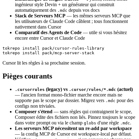
ingénieur style Devin + un générateur qui construit
automatiquement des
depuis vos docs
.mdc
Stack de Serveurs MCP
— les mêmes serveurs MCP que
les utilisateurs de Claude Code câblent ; tous fonctionnent
nativement dans Cursor
Comparatif des Agents de Code
— utile si vous hésitez
encore entre Cursor et Claude Code
tokrepo install pack/cursor-rules-library

Cursor lit les règles à sa prochaine session.
Pièges courants
(legacy) vs
(actuel)
.cursorrules
.cursor/rules/*.mdc
— l'ancien format mono-fichier marche encore mais ne
supporte pas le scope par dossier. Migrez vers
pour des
.mdc
configs non triviales.
Composer s'étend
— sans règles qui contraignent le scope,
Composer édite des fichiers non liés. Pinnez toujours le scope
dans votre prompt ou via le champ
d'une règle
.
globs
.mdc
Les serveurs MCP nécessitent un re-add par workspace
— la config MCP de Cursor est workspace-local par défaut.