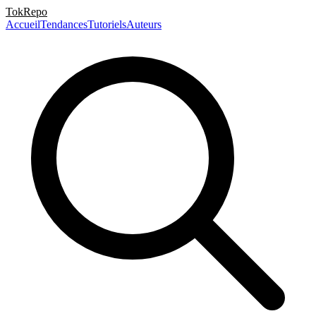
TokRepo
Accueil
Tendances
Tutoriels
Auteurs