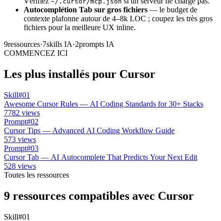
Vérifiez
si un serveur ne charge pas.
~/.cursor/mcp.json
Autocomplétion Tab sur gros fichiers
— le budget de
contexte plafonne autour de 4–8k LOC ; coupez les très gros
fichiers pour la meilleure UX inline.
9
ressources
·
7
skills IA
·
2
prompts IA
COMMENCEZ ICI
Les plus installés pour Cursor
Skill
#01
Awesome Cursor Rules — AI Coding Standards for 30+ Stacks
7782 views
Prompt
#02
Cursor Tips — Advanced AI Coding Workflow Guide
573 views
Prompt
#03
Cursor Tab — AI Autocomplete That Predicts Your Next Edit
528 views
Toutes les ressources
9 ressources compatibles avec Cursor
Skill
#01