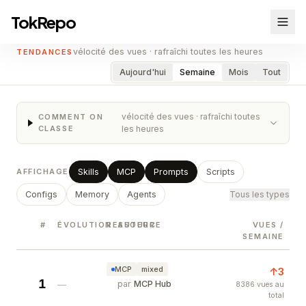
TokRepo
Tendances en direct — TokRepo
vélocité des vues · rafraîchi toutes les heures
TENDANCES
Aujourd'hui
Semaine
Mois
Tout
vélocité des vues · rafraîchi toutes
COMMENT ON
CLASSE
les heures
AFFICHAGE
Skills
MCP
Prompts
Scripts
Tous les types
Configs
Memory
Agents
#
ÉVOLUTION
RESSOURCE
AUTEUR
VUES
/
SEMAINE
MCP
mixed
↑3
1
Jina Reader — AI-Friendly Web Content
—
par
MCP Hub
8386 vues au
total
Convert any URL to clean markdown for AI consum