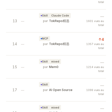
total
First open-source agentic video production syste
Skill
Claude Code
—
13
Tabby — Self-Hosted AI Coding Assist
—
par
TokRepo精选
1601 vues au
total
Self-hosted AI code completion and chat assista
MCP
↑4
14
Pal MCP Server — Multi-Model AI Gat
—
par
TokRepo精选
1357 vues au
total
MCP server that lets Claude Code use Gemini, O
Skill
mixed
—
15
Mem0 — Memory Layer for AI Applica
—
par
Mem0
1214 vues au
total
Add persistent, personalized memory to AI agen
Skill
—
17
bottom — Beautiful Cross-Platform Sys
—
par
AI Open Source
1096 vues au
total
bottom (btm) is a customizable, cross-platform 
Skill
mixed
—