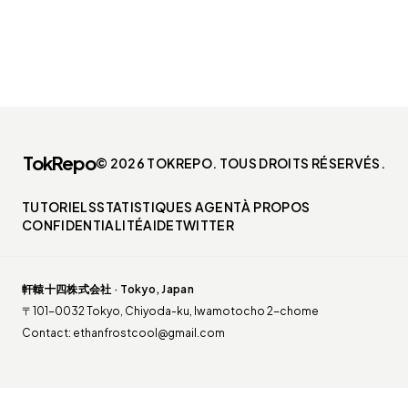
TokRepo
© 2026 TOKREPO. TOUS DROITS RÉSERVÉS.
TUTORIELS
STATISTIQUES AGENT
À PROPOS
CONFIDENTIALITÉ
AIDE
TWITTER
軒轅十四株式会社 · Tokyo, Japan
〒101-0032 Tokyo, Chiyoda-ku, Iwamotocho 2-chome
Contact:
ethanfrostcool@gmail.com