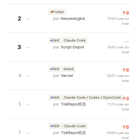
Prompt
↑9
2
LLM Wiki Memory Upgrade Prompt
—
par
henuwangkai
7658 vues au
total
One-click prompt to upgrade your AI agent memo
Skill
Claude Code
—
3
Jina Reader — Convert Any URL to LL
—
par
Script Depot
7685 vues au
total
Convert any URL to clean, LLM-friendly markdown
Skill
mixed
↑6
4
Vercel Skills — Agent Skill Ecosystem 
—
par
Vercel
6927 vues au
total
Open agent skills ecosystem from Vercel. Insta
Skill
Claude Code / Codex / OpenCode
↑9
5
GPT Researcher — Autonomous Resea
—
par
TokRepo精选
7279 vues au
total
AI agent that generates detailed research repor
Skill
Claude Code
↑6
7
Awesome Cursor Rules — AI Coding St
—
par
TokRepo精选
6968 vues au
total