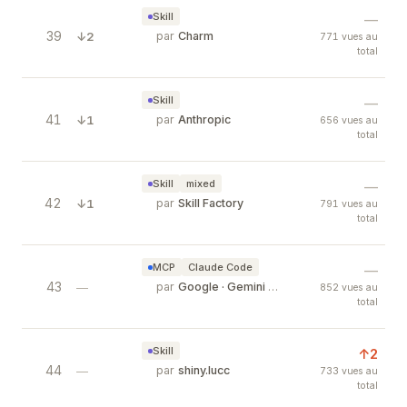
Skill
—
39
Bubble Tea — Powerful TUI Framework
↓2
par
Charm
771 vues au
total
Bubble Tea is a powerful little TUI framework 
Skill
—
41
Ralph Wiggum — Anthropic Official A
↓1
par
Anthropic
656 vues au
total
Official Anthropic plugin that turns Claude Cod
Skill
mixed
—
42
Ollama Model Library — Best AI Model
↓1
par
Skill Factory
791 vues au
total
Curated guide to the best models available on 
MCP
Claude Code
—
43
Google Stitch MCP — AI Design via Mo
—
par
Google · Gemini Team
852 vues au
total
Connect Claude Code, Cursor, Gemini CLI, or VS
Skill
↑2
44
create skill
—
par
shiny.lucc
733 vues au
total
创作搭档。用户有零散的想法/观点，通过深度采访