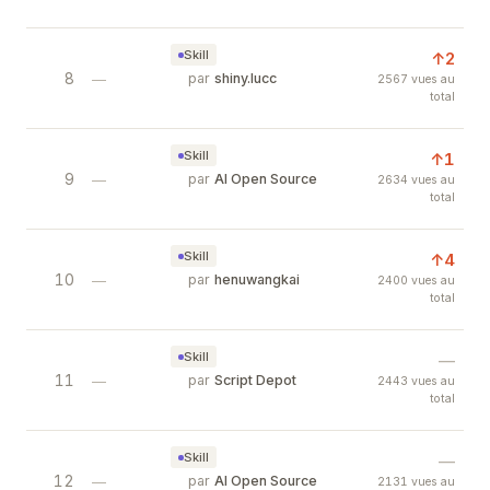
Curated .cursorrules files for 30+ tech stacks. 
Skill
↑2
8
review skill
—
par
shiny.lucc
2567 vues au
total
内容审稿官。评估口播稿/视频脚本的质量，给出具体
Skill
↑1
9
Audiobookshelf — Self-Hosted Audio
—
par
AI Open Source
2634 vues au
total
Audiobookshelf is an open-source audiobook and
Skill
↑4
10
CC Status Board — Smart Status Bar f
—
par
henuwangkai
2400 vues au
total
Add a context meter, AI asset discovery, and se
Skill
—
11
whisper.cpp — Local Speech-to-Text i
—
par
Script Depot
2443 vues au
total
High-performance port of OpenAI Whisper in C/C
Skill
—
12
OpenMontage — AI Video Production 
—
par
AI Open Source
2131 vues au