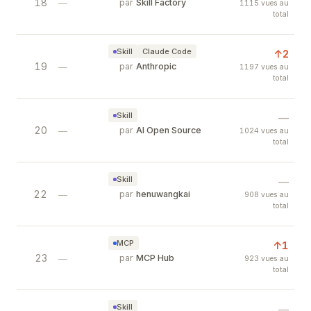
18
Claude Code CLAUDE.md — Best Pract
—
par
Skill Factory
1115 vues au
total
Production-tested CLAUDE.md template for Claud
Skill
Claude Code
↑2
19
Claude Official Skill: frontend-design
—
par
Anthropic
1197 vues au
total
Create distinctive, production-grade frontend int
Skill
—
20
Reactive Resume — AI-Powered Open
—
par
AI Open Source
1024 vues au
total
Free open-source resume builder with AI integra
Skill
—
22
Remotion AI Video Production Skill —
—
par
henuwangkai
908 vues au
total
Pushed via CLI: video-production-skill-push.md
MCP
↑1
23
Codebase Memory MCP — Code Intelli
—
par
MCP Hub
923 vues au
total
High-performance code intelligence MCP server.
Skill
—