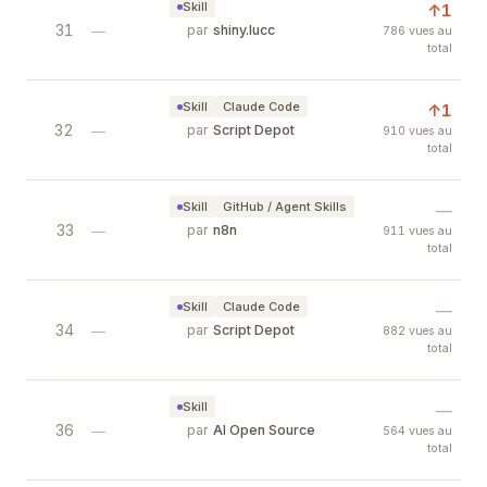
Skill
↑1
31
harvest skill
—
par
shiny.lucc
786 vues au
total
收割对话中的洞察。回顾当前对话，提取有价值的认知突
Skill
Claude Code
↑1
32
MoviePy — Python Video Editing Libra
—
par
Script Depot
910 vues au
total
Python library for video editing: cutting, concat
Skill
GitHub / Agent Skills
—
33
Awesome n8n — Workflow Automation 
—
par
n8n
911 vues au
total
Curated n8n workflow templates for data sync, n
Skill
Claude Code
—
34
CAMEL — Multi-Agent Framework at S
—
par
Script Depot
882 vues au
total
CAMEL is a multi-agent framework for studying 
Skill
—
36
Kepler.gl — Open Source Geospatial Da
—
par
AI Open Source
564 vues au
total
A powerful open-source tool for large-scale geo