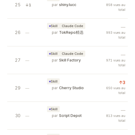
25
distill skill
↓1
par
shiny.lucc
858 vues au
total
思维蒸馏。把一大段零散想法快速理成结构化大纲，一
Skill
Claude Code
—
26
Remotion AI Skill — Programmatic Vide
—
par
TokRepo精选
993 vues au
total
Official Remotion Agent Skill for Claude Code a
Skill
Claude Code
—
27
Video AI Toolkit — Complete Collectio
—
par
Skill Factory
971 vues au
total
Curated video AI tools: Remotion (programmatic 
Skill
↑3
29
Cherry Studio Knowledge Base — Loca
—
par
Cherry Studio
650 vues au
total
Cherry Studio Knowledge Base ingests PDFs, Off
Skill
—
30
Lapce — Lightning-Fast Code Editor Wri
—
par
Script Depot
813 vues au
total
Lapce is a high-performance code editor written