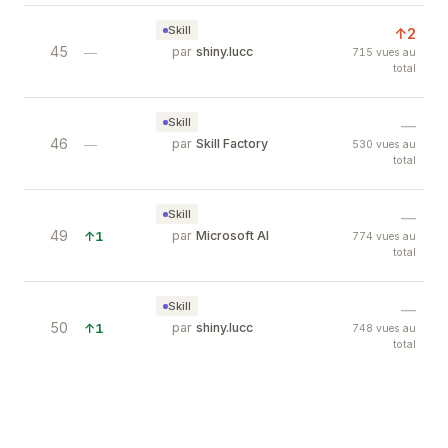
Skill
↑2
45
alchemy skill
—
par
shiny.lucc
715 vues au
total
语言炼金术。把内容/观点炼成比喻、双关、新词、
Skill
—
46
Awesome QA Skills — Test Skills for 
—
par
Skill Factory
530 vues au
total
Awesome QA Skills organizes reusable testing ski
Skill
—
49
GraphRAG — Knowledge Graph RAG by
↑1
par
Microsoft AI
774 vues au
total
Build knowledge graphs from documents for smar
Skill
—
50
IFS 内在探索引导 Skill
↑1
par
shiny.lucc
748 vues au
total
用IFS（内在家庭系统）的方式陪用户和内在的部分