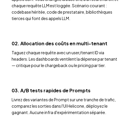
chaque requête LLM est loggée. Scénario courant :
codebase héritée, code de prestataire, bibliothèques
tierces qui font des appels LLM.
02. Allocation des coûts en multi-tenant
Taguez chaque requête avec un user/tenant ID via
headers. Les dashboards ventilent la dépense par tenant
— critique pour le chargeback ou le pricing par tier.
03. A/B tests rapides de Prompts
Livrez des variantes de Prompt sur une tranche de trafic,
comparez les sorties dans l'UI Helicone, déployez le
gagnant. Aucune infra d'expérimentation séparée.