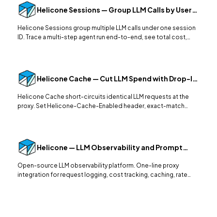
Helicone Sessions — Group LLM Calls by User
Conversation
Helicone Sessions group multiple LLM calls under one session
ID. Trace a multi-step agent run end-to-end, see total cost,
latency, conversation flow.
Helicone Cache — Cut LLM Spend with Drop-In
Response Caching
Helicone Cache short-circuits identical LLM requests at the
proxy. Set Helicone-Cache-Enabled header, exact-match
responses come back in ms at zero cost.
Helicone — LLM Observability and Prompt
Management
Open-source LLM observability platform. One-line proxy
integration for request logging, cost tracking, caching, rate
limiting, and prompt versioning across all providers.