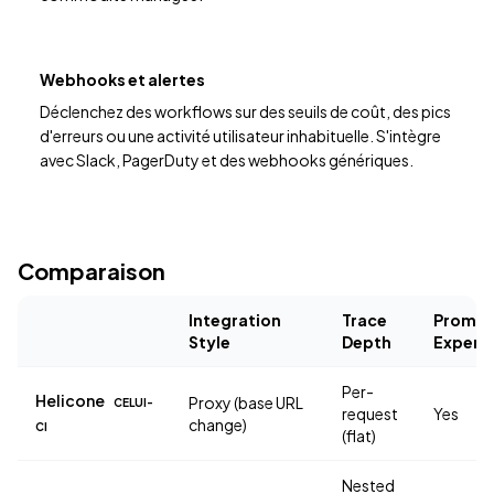
Webhooks et alertes
Déclenchez des workflows sur des seuils de coût, des pics
d'erreurs ou une activité utilisateur inhabituelle. S'intègre
avec Slack, PagerDuty et des webhooks génériques.
Comparaison
Integration
Trace
Promp
Style
Depth
Experi
Per-
Helicone
Proxy (base URL
CELUI-
request
Yes
change)
CI
(flat)
Nested