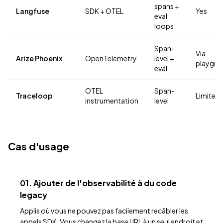
spans +
Langfuse
SDK + OTEL
Yes
eval
loops
Span-
Via
Arize Phoenix
OpenTelemetry
level +
playgro
eval
OTEL
Span-
Traceloop
Limited
instrumentation
level
Cas d'usage
01. Ajouter de l'observabilité à du code
legacy
Applis où vous ne pouvez pas facilement recâbler les
appels SDK. Vous changez la base URL à un seul endroit et