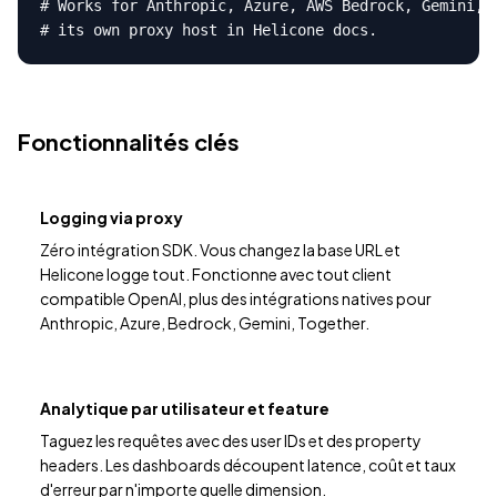
# Works for Anthropic, Azure, AWS Bedrock, Gemini, T
# its own proxy host in Helicone docs.
Fonctionnalités clés
Logging via proxy
Zéro intégration SDK. Vous changez la base URL et
Helicone logge tout. Fonctionne avec tout client
compatible OpenAI, plus des intégrations natives pour
Anthropic, Azure, Bedrock, Gemini, Together.
Analytique par utilisateur et feature
Taguez les requêtes avec des user IDs et des property
headers. Les dashboards découpent latence, coût et taux
d'erreur par n'importe quelle dimension.