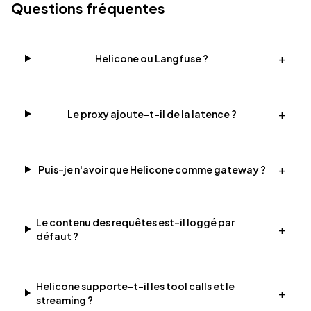
Questions fréquentes
+
Helicone ou Langfuse ?
+
Le proxy ajoute-t-il de la latence ?
+
Puis-je n'avoir que Helicone comme gateway ?
Le contenu des requêtes est-il loggé par
+
défaut ?
Helicone supporte-t-il les tool calls et le
+
streaming ?