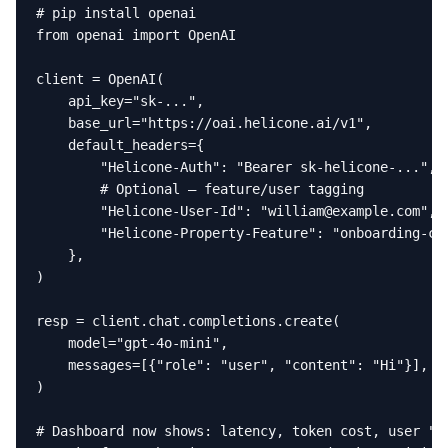
# pip install openai

from openai import OpenAI

client = OpenAI(

    api_key="sk-...",

    base_url="https://oai.helicone.ai/v1",          
    default_headers={

        "Helicone-Auth": "Bearer sk-helicone-...",

        # Optional — feature/user tagging

        "Helicone-User-Id": "william@example.com",

        "Helicone-Property-Feature": "onboarding-cha
    },

)

resp = client.chat.completions.create(

    model="gpt-4o-mini",

    messages=[{"role": "user", "content": "Hi"}],

)

# Dashboard now shows: latency, token cost, user "wi