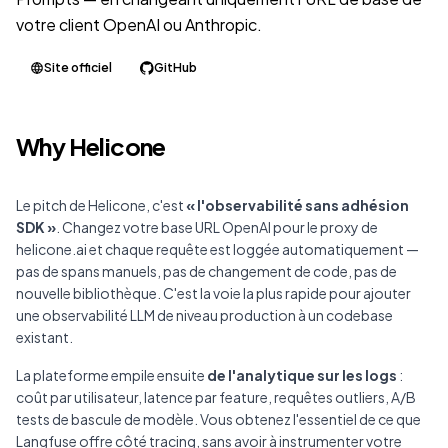
votre client OpenAI ou Anthropic.
Site officiel
GitHub
Why Helicone
Le pitch de Helicone, c'est
« l'observabilité sans adhésion
SDK »
. Changez votre base URL OpenAI pour le proxy de
helicone.ai et chaque requête est loggée automatiquement —
pas de spans manuels, pas de changement de code, pas de
nouvelle bibliothèque. C'est la voie la plus rapide pour ajouter
une observabilité LLM de niveau production à un codebase
existant.
La plateforme empile ensuite
de l'analytique sur les logs
:
coût par utilisateur, latence par feature, requêtes outliers, A/B
tests de bascule de modèle. Vous obtenez l'essentiel de ce que
Langfuse offre côté tracing, sans avoir à instrumenter votre