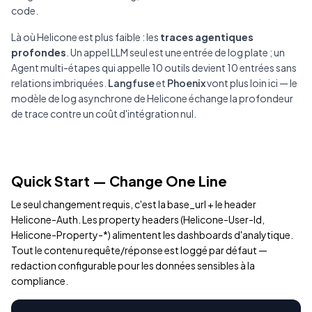
code.
Là où Helicone est plus faible : les
traces agentiques
profondes
. Un appel LLM seul est une entrée de log plate ; un
Agent multi-étapes qui appelle 10 outils devient 10 entrées sans
relations imbriquées.
Langfuse
et
Phoenix
vont plus loin ici — le
modèle de log asynchrone de Helicone échange la profondeur
de trace contre un coût d'intégration nul.
Quick Start — Change One Line
Le seul changement requis, c'est la base_url + le header
Helicone-Auth. Les property headers (Helicone-User-Id,
Helicone-Property-*) alimentent les dashboards d'analytique.
Tout le contenu requête/réponse est loggé par défaut —
redaction configurable pour les données sensibles à la
compliance.