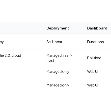
Deployment
Dashboard
oxy
Self-host
Functional
e 2.0; cloud
Managed + self-
Polished
host
Managed only
Web UI
Managed only
Web UI