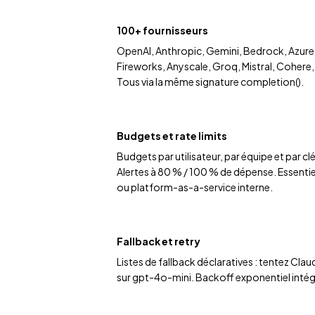
100+ fournisseurs
OpenAI, Anthropic, Gemini, Bedrock, Azure,
Fireworks, Anyscale, Groq, Mistral, Cohere,
Tous via la même signature completion().
Budgets et rate limits
Budgets par utilisateur, par équipe et par cl
Alertes à 80 % / 100 % de dépense. Essentie
ou platform-as-a-service interne.
Fallback et retry
Listes de fallback déclaratives : tentez Cla
sur gpt-4o-mini. Backoff exponentiel intég