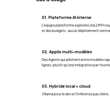
01. Plateforme AI interne
L'équipe plateforme exploite LiteLLM Proxy
et des budgets ; aucun déploiement centr
02. Applis multi-modèles
Des Agents qui arbitrent entre modèles rapi
lignes, plutôt qu'une intégration par fourni
03. Hybride local + cloud
Ollama pour le dev et l'inférence pas chè