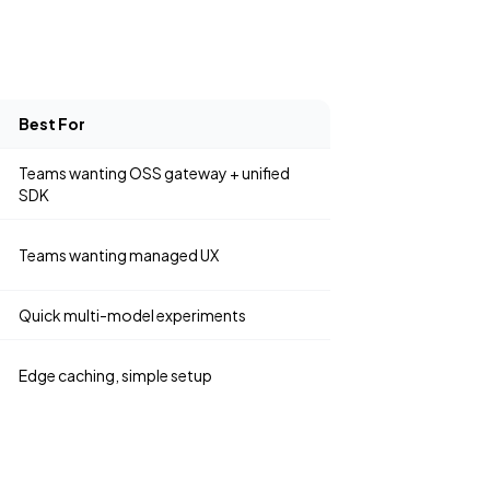
Best For
Teams wanting OSS gateway + unified
SDK
Teams wanting managed UX
Quick multi-model experiments
Edge caching, simple setup