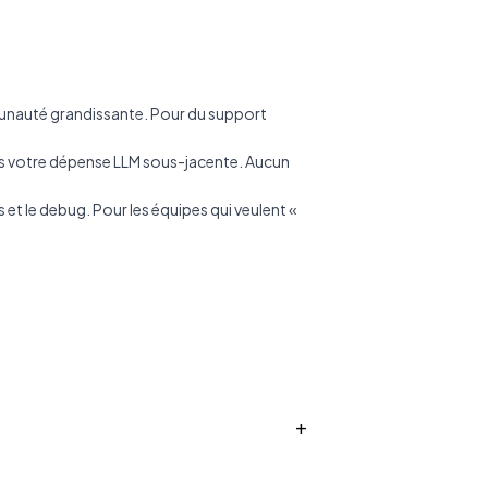
mmunauté grandissante. Pour du support
plus votre dépense LLM sous-jacente. Aucun
 et le debug. Pour les équipes qui veulent «
+