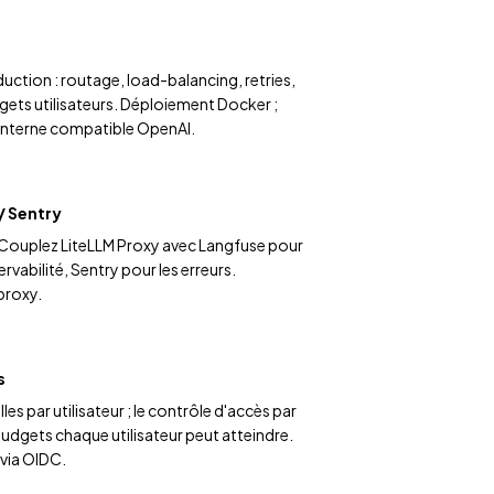
uction : routage, load-balancing, retries,
gets utilisateurs. Déploiement Docker ;
nterne compatible OpenAI.
/ Sentry
. Couplez LiteLLM Proxy avec Langfuse pour
rvabilité, Sentry pour les erreurs.
proxy.
s
les par utilisateur ; le contrôle d'accès par
udgets chaque utilisateur peut atteindre.
 via OIDC.