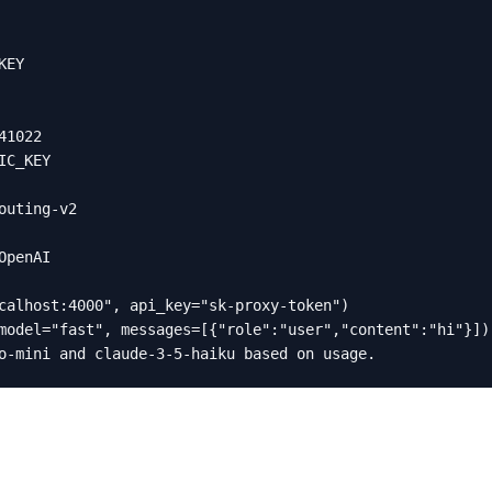
EY

1022

C_KEY

uting-v2

penAI

calhost:4000", api_key="sk-proxy-token")

model="fast", messages=[{"role":"user","content":"hi"}])

o-mini and claude-3-5-haiku based on usage.