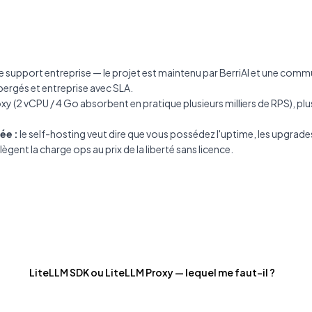
 de support entreprise — le projet est maintenu par BerriAI et une co
ergés et entreprise avec SLA.
oxy (2 vCPU / 4 Go absorbent en pratique plusieurs milliers de RPS), 
ée :
le self-hosting veut dire que vous possédez l'uptime, les upgrades
ègent la charge ops au prix de la liberté sans licence.
LiteLLM SDK ou LiteLLM Proxy — lequel me faut-il ?