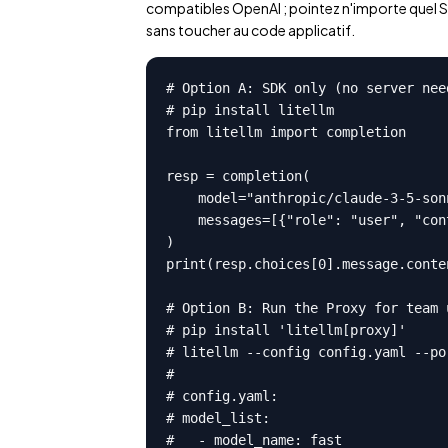
compatibles OpenAI ; pointez n'importe quel S
sans toucher au code applicatif.
# Option A: SDK only (no server need
# pip install litellm

from litellm import completion

resp = completion(

    model="anthropic/claude-3-5-son
    messages=[{"role": "user", "con
)

print(resp.choices[0].message.conten
# Option B: Run the Proxy for team u
# pip install 'litellm[proxy]'

# litellm --config config.yaml --por
#

# config.yaml:

# model_list:

#   - model_name: fast
