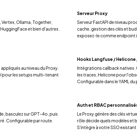
Serveur Proxy
 Vertex, Ollama, Together,
Serveur FastAPI de niveau prod
 HuggingFace et bien d'autres.
cache, gestion des clés et bud
exposez-le comme endpoint i
Hooks Langfuse / Helicone 
é appliqués au niveau du Proxy.
Intégrations callback natives
l pour les setups multi-tenant
les traces, Helicone pour l'obse
Configurable dans le YAML du 
Auth et RBAC personnalisé
ude, basculez sur GPT-4o, puis
Le Proxy génère des clés virtuel
ré. Configurable par route.
rôle décide quels modèles et b
S'intègre à votre SSO existant