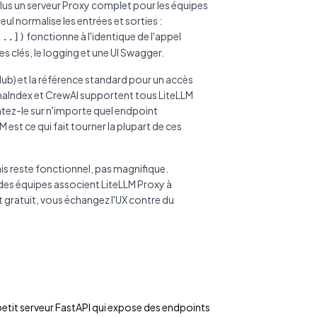
plus un serveur Proxy complet pour les équipes
ul normalise les entrées et sorties :
fonctionne à l'identique de l'appel
...])
es clés, le logging et une UI Swagger.
ub) et la référence standard pour un accès
aIndex et CrewAI supportent tous LiteLLM
ntez-le sur n'importe quel endpoint
st ce qui fait tourner la plupart de ces
is reste fonctionnel, pas magnifique.
 des équipes associent LiteLLM Proxy à
t gratuit, vous échangez l'UX contre du
n petit serveur FastAPI qui expose des endpoints