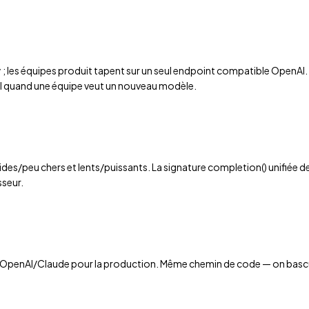
 ; les équipes produit tapent sur un seul endpoint compatible OpenAI. 
al quand une équipe veut un nouveau modèle.
des/peu chers et lents/puissants. La signature completion() unifiée d
sseur.
re, OpenAI/Claude pour la production. Même chemin de code — on basc