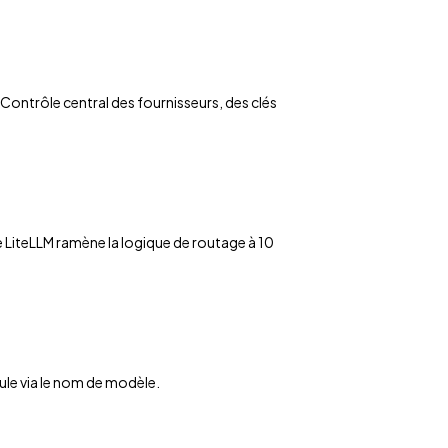
Contrôle central des fournisseurs, des clés
e LiteLLM ramène la logique de routage à 10
ule via le nom de modèle.