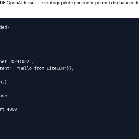
DK OpenAI dessus. Le routage piloté par config permet de changer de
ed)

net-20241022",

tent": "Hello from LiteLLM"}],

t)

se

t 4000
