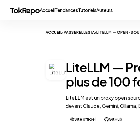
TokRepo
Accueil
Tendances
Tutoriels
Auteurs
ACCUEIL
PASSERELLES IA
LITELLM — OPEN-SOU
›
›
AI GATEWAY
LiteLLM — Pr
plus de 100 f
LiteLLM est un proxy open sourc
devant Claude, Gemini, Ollama, B
Site officiel
GitHub