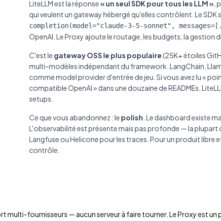
LiteLLM est la réponse
« un seul SDK pour tous les LLM »
, 
qui veulent un gateway hébergé qu'elles contrôlent. Le SDK se
completion(model="claude-3-5-sonnet", messages=[
OpenAI. Le Proxy ajoute le routage, les budgets, la gestion d
C'est le
gateway OSS le plus populaire
(25K+ étoiles GitH
multi-modèles indépendant du framework. LangChain, Llam
comme model provider d'entrée de jeu. Si vous avez lu « poi
compatible OpenAI » dans une douzaine de READMEs, LiteLLM e
setups.
Ce que vous abandonnez : le
polish
. Le dashboard existe ma
L'observabilité est présente mais pas profonde — la plupart
Langfuse ou Helicone pour les traces. Pour un produit libre e
contrôle.
port multi-fournisseurs — aucun serveur à faire tourner. Le Proxy est u