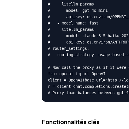
#     litellm_params:

#       model: gpt-4o-mini

#       api_key: os.environ/OPENAI_K
#   - model_name: fast

#     litellm_params:

#       model: claude-3-5-haiku-2024
#       api_key: os.environ/ANTHROPI
# router_settings:

#   routing_strategy: usage-based-ro
# Now call the proxy as if it were O
from openai import OpenAI

client = OpenAI(base_url="http://lo
r = client.chat.completions.create(
# Proxy load-balances between gpt-4
Fonctionnalités clés