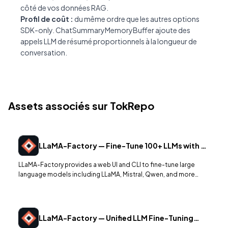
côté de vos données RAG.
Profil de coût :
du même ordre que les autres options
SDK-only. ChatSummaryMemoryBuffer ajoute des
appels LLM de résumé proportionnels à la longueur de
conversation.
Assets associés sur TokRepo
LLaMA-Factory — Fine-Tune 100+ LLMs with a
Unified Interface
LLaMA-Factory provides a web UI and CLI to fine-tune large
language models including LLaMA, Mistral, Qwen, and more
using LoRA, QLoRA, and full-parameter methods without writing
training scripts.
LLaMA-Factory — Unified LLM Fine-Tuning