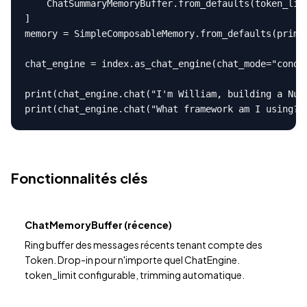
    ChatSummaryMemoryBuffer.from_defaults(token_limi
]

memory = SimpleComposableMemory.from_defaults(prima
chat_engine = index.as_chat_engine(chat_mode="conden
print(chat_engine.chat("I'm William, building a Nuxt
print(chat_engine.chat("What framework am I using?"
Fonctionnalités clés
ChatMemoryBuffer (récence)
Ring buffer des messages récents tenant compte des
Token. Drop-in pour n'importe quel ChatEngine.
token_limit configurable, trimming automatique.