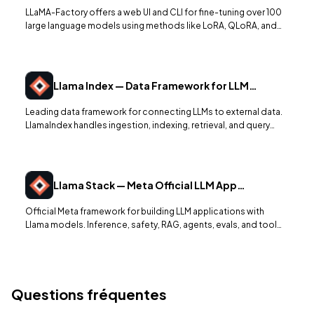
Framework
LLaMA-Factory offers a web UI and CLI for fine-tuning over 100
large language models using methods like LoRA, QLoRA, and
full-parameter training, with built-in evaluation and export.
Llama Index — Data Framework for LLM
Applications
Leading data framework for connecting LLMs to external data.
LlamaIndex handles ingestion, indexing, retrieval, and query
engines for building production RAG applications.
Llama Stack — Meta Official LLM App
Framework
Official Meta framework for building LLM applications with
Llama models. Inference, safety, RAG, agents, evals, and tool
use. Standardized APIs. 8.3K+ stars.
Questions fréquentes