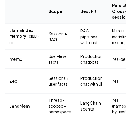
Persiste
Scope
Best Fit
Cross-
session
LlamaIndex
RAG
Manual
Session +
Memory
pipelines
(serialize 
CELUI-
RAG
with chat
reload)
CI
User-level
Production
mem0
Yes (defau
facts
chatbots
Sessions +
Production
Zep
Yes
user facts
chat with UI
Thread-
Yes
LangChain
LangMem
scoped +
(namespa
agents
namespace
by user)