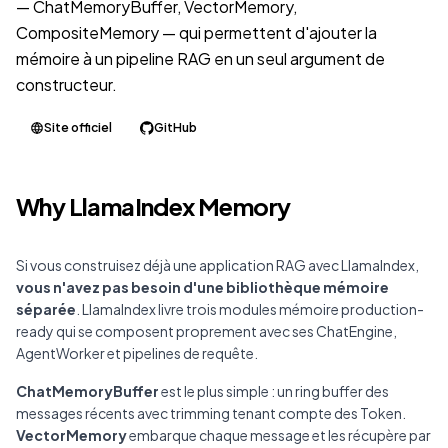
— ChatMemoryBuffer, VectorMemory,
CompositeMemory — qui permettent d'ajouter la
mémoire à un pipeline RAG en un seul argument de
constructeur.
Site officiel
GitHub
Why LlamaIndex Memory
Si vous construisez déjà une application RAG avec LlamaIndex,
vous n'avez pas besoin d'une bibliothèque mémoire
séparée
. LlamaIndex livre trois modules mémoire production-
ready qui se composent proprement avec ses ChatEngine,
AgentWorker et pipelines de requête.
ChatMemoryBuffer
est le plus simple : un ring buffer des
messages récents avec trimming tenant compte des Token.
VectorMemory
embarque chaque message et les récupère par