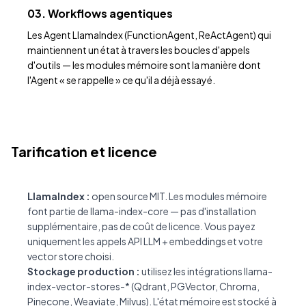
03. Workflows agentiques
Les Agent LlamaIndex (FunctionAgent, ReActAgent) qui
maintiennent un état à travers les boucles d'appels
d'outils — les modules mémoire sont la manière dont
l'Agent « se rappelle » ce qu'il a déjà essayé.
Tarification et licence
LlamaIndex :
open source MIT. Les modules mémoire
font partie de llama-index-core — pas d'installation
supplémentaire, pas de coût de licence. Vous payez
uniquement les appels API LLM + embeddings et votre
vector store choisi.
Stockage production :
utilisez les intégrations llama-
index-vector-stores-* (Qdrant, PGVector, Chroma,
Pinecone, Weaviate, Milvus). L'état mémoire est stocké à