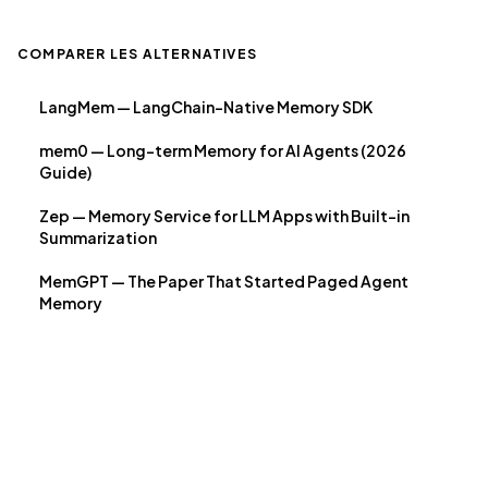
COMPARER LES ALTERNATIVES
LangMem — LangChain-Native Memory SDK
mem0 — Long-term Memory for AI Agents (2026
Guide)
Zep — Memory Service for LLM Apps with Built-in
Summarization
MemGPT — The Paper That Started Paged Agent
Memory