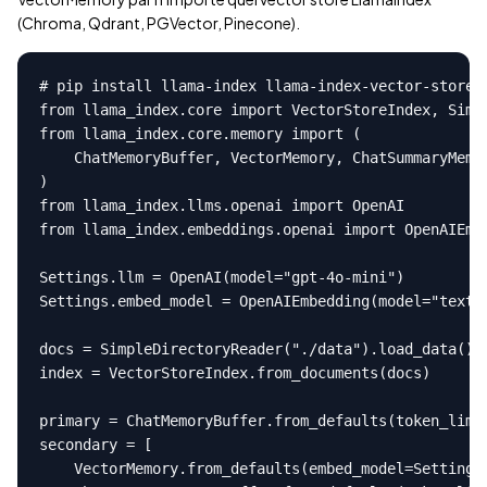
(Chroma, Qdrant, PGVector, Pinecone).
# pip install llama-index llama-index-vector-stores-
from llama_index.core import VectorStoreIndex, Simpl
from llama_index.core.memory import (

    ChatMemoryBuffer, VectorMemory, ChatSummaryMemor
)

from llama_index.llms.openai import OpenAI

from llama_index.embeddings.openai import OpenAIEmbe
Settings.llm = OpenAI(model="gpt-4o-mini")

Settings.embed_model = OpenAIEmbedding(model="text-e
docs = SimpleDirectoryReader("./data").load_data()

index = VectorStoreIndex.from_documents(docs)

primary = ChatMemoryBuffer.from_defaults(token_limit
secondary = [

    VectorMemory.from_defaults(embed_model=Settings