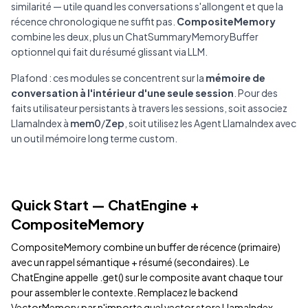
similarité — utile quand les conversations s'allongent et que la
récence chronologique ne suffit pas.
CompositeMemory
combine les deux, plus un ChatSummaryMemoryBuffer
optionnel qui fait du résumé glissant via LLM.
Plafond : ces modules se concentrent sur la
mémoire de
conversation à l'intérieur d'une seule session
. Pour des
faits utilisateur persistants à travers les sessions, soit associez
LlamaIndex à
mem0
/
Zep
, soit utilisez les Agent LlamaIndex avec
un outil mémoire long terme custom.
Quick Start — ChatEngine +
CompositeMemory
CompositeMemory combine un buffer de récence (primaire)
avec un rappel sémantique + résumé (secondaires). Le
ChatEngine appelle .get() sur le composite avant chaque tour
pour assembler le contexte. Remplacez le backend
VectorMemory par n'importe quel vector store LlamaIndex