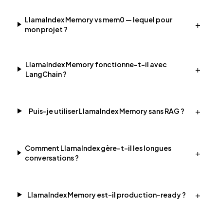
LlamaIndex Memory vs mem0 — lequel pour
+
mon projet ?
LlamaIndex Memory fonctionne-t-il avec
+
LangChain ?
+
Puis-je utiliser LlamaIndex Memory sans RAG ?
Comment LlamaIndex gère-t-il les longues
+
conversations ?
+
LlamaIndex Memory est-il production-ready ?