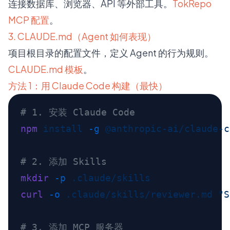
连接数据库、浏览器、API 等外部工具。
TokRepo
MCP 配置
。
3. CLAUDE.md（Agent 如何表现）
项目根目录的配置文件，定义 Agent 的行为规则。
CLAUDE.md 模板
。
方法 1：用 Claude Code 构建（最快）
npm
 install
 -g
mkdir
 -p
curl
 -o
 .claude/skills/reviewer.md