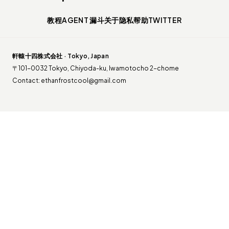
教程
AGENT 漏斗
关于
隐私
帮助
TWITTER
軒轅十四株式会社 · Tokyo, Japan
〒101-0032 Tokyo, Chiyoda-ku, Iwamotocho 2-chome
Contact:
ethanfrostcool@gmail.com