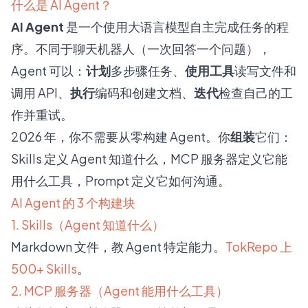
什么是 AI Agent？
AI Agent
是一个使用大语言模型自主完成任务的程
序。不同于聊天机器人（一次回答一个问题），
Agent 可以：
计划
多步骤任务、
使用工具
读写文件和
调用 API、
执行
编码和创建文档、
迭代
检查自己的工
作并重试。
2026 年，你不需要从零构建 Agent。你
组装
它们：
Skills 定义 Agent 知道什么，MCP 服务器定义它能
用什么工具，Prompt 定义它如何沟通。
AI Agent 的 3 个构建块
1. Skills（Agent 知道什么）
Markdown 文件，教 Agent 特定能力。
TokRepo 上
500+ Skills
。
2. MCP 服务器（Agent 能用什么工具）