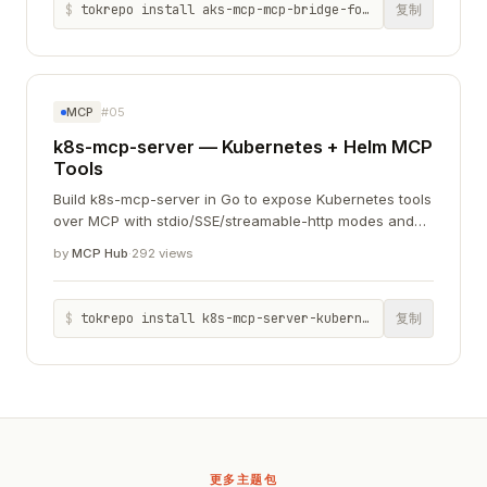
$
tokrepo install aks-mcp-mcp-bridge-for-azure-kubernetes
复制
MCP
#05
k8s-mcp-server — Kubernetes + Helm MCP
Tools
Build k8s-mcp-server in Go to expose Kubernetes tools
over MCP with stdio/SSE/streamable-http modes and
an optional read-only flag.
by
MCP Hub
·
292 views
$
tokrepo install k8s-mcp-server-kubernetes-helm-mcp-tools
复制
更多主题包