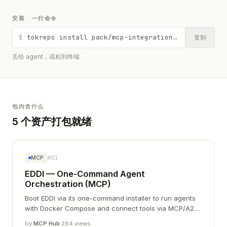
安装 · 一行命令
$
tokrepo install pack/mcp-integration-ops-kit-2026-05
复制
丢给 agent，或粘到终端
包内含什么
5 个资产打包就绪
MCP
#01
EDDI — One-Command Agent
Orchestration (MCP)
Boot EDDI via its one-command installer to run agents
with Docker Compose and connect tools via MCP/A2A;
includes an `eddi` CLI for updates.
by
MCP Hub
·
284 views