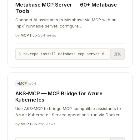
Metabase MCP Server — 60+ Metabase
Tools
Connect AI assistants to Metabase via MCP with an
`npx` runnable server; configure
METABASE_URL/API_KEY and optionally limit tools with
by
MCP Hub
·
184 views
TOOL_MODE.
$
tokrepo install metabase-mcp-server-60-metabase-tools
复制
MCP
#04
AKS-MCP — MCP Bridge for Azure
Kubernetes
Use AKS-MCP to bridge MCP-compatible assistants to
Azure Kubernetes Service operations; run via Docker
MCP Toolkit or build from source with `make`.
by
MCP Hub
·
228 views