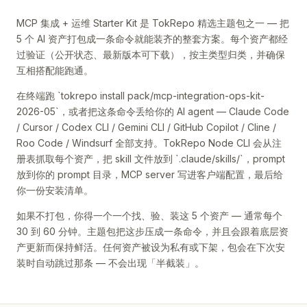
MCP 集成 + 运维 Starter Kit 是 TokRepo 精选主题包之一 — 把
5 个 AI 资产打包成一条命令就能装齐的整套方案。每个资产都经
过验证（公开状态、最新版本可下载），按主类型归类，并确保
互相搭配能跑通。
在终端跑 `tokrepo install pack/mcp-integration-ops-kit-
2026-05`，或者把这条命令丢给你的 AI agent — Claude Code
/ Cursor / Codex CLI / Gemini CLI / GitHub Copilot / Cline /
Roo Code / Windsurf 全部支持。TokRepo Node CLI 会从注
册表抓取每个资产，把 skill 文件放到 `.claude/skills/`，prompt
放到你的 prompt 目录，MCP server 写进客户端配置，最后给
你一份安装清单。
如果不打包，你得一个一个找、验、装这 5 个资产 — 通常每个
30 到 60 分钟。主题包把这步压成一条命令，并且会跟着底层资
产更新而保持鲜活。任何资产被设为私有或下架，包会在下次安
装时自动跳过那条 — 不会出现「半截装」。