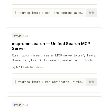
$
tokrepo install eddi-one-command-agent-orchestration-mcp
复制
MCP
#02
mcp-omnisearch — Unified Search MCP
Server
Run mcp-omnisearch as an MCP server to unify Tavily,
Brave, Kagi, Exa, GitHub search, and extraction tools
behind one interface.
by
MCP Hub
·
282 views
$
tokrepo install mcp-omnisearch-unified-search-mcp-server
复制
MCP
#03