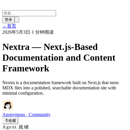
登录
←
首页
2026年5月3日
·
1 分钟阅读
Nextra — Next.js-Based
Documentation and Content
Framework
Nextra is a documentation framework built on Next.js that turns
MDX files into a polished, searchable documentation site with
minimal configuration.
Anonymous
· Community
🔖
收藏
Agent 就绪