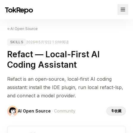
TokRepo
←
AI Open Source
SKILLS
2026年5月12日
·
1 分钟阅读
Refact — Local-First AI
Coding Assistant
Refact is an open-source, local-first AI coding
assistant: install the IDE plugin, run local refact-lsp,
and connect a model provider.
AI Open Source
· Community
🔖
收藏