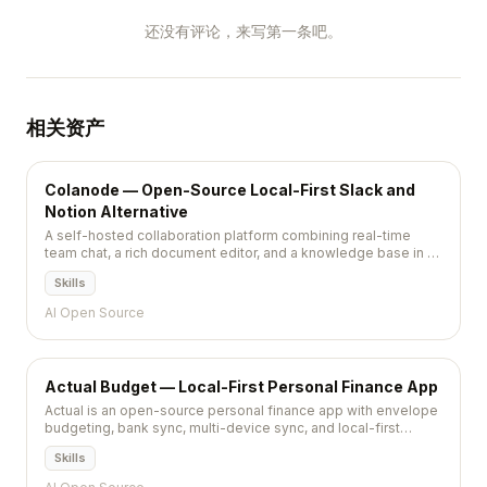
还没有评论，来写第一条吧。
相关资产
Colanode — Open-Source Local-First Slack and
Notion Alternative
A self-hosted collaboration platform combining real-time
team chat, a rich document editor, and a knowledge base in a
single local-first application that keeps all data on your own
Skills
infrastructure.
AI Open Source
Actual Budget — Local-First Personal Finance App
Actual is an open-source personal finance app with envelope
budgeting, bank sync, multi-device sync, and local-first
architecture — a YNAB alternative.
Skills