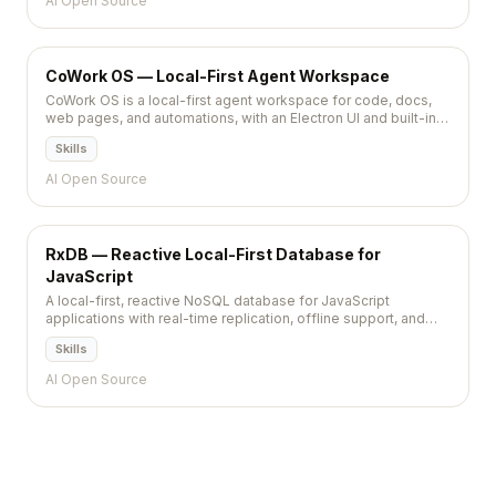
AI Open Source
CoWork OS — Local-First Agent Workspace
CoWork OS is a local-first agent workspace for code, docs,
web pages, and automations, with an Electron UI and built-in
support for many MCP connectors.
Skills
AI Open Source
RxDB — Reactive Local-First Database for
JavaScript
A local-first, reactive NoSQL database for JavaScript
applications with real-time replication, offline support, and
flexible storage backends.
Skills
AI Open Source