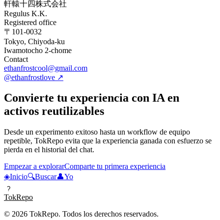
軒轅十四株式会社
Regulus K.K.
Registered office
〒101-0032
Tokyo, Chiyoda-ku
Iwamotocho 2-chome
Contact
ethanfrostcool@gmail.com
@ethanfrostlove ↗
Convierte tu experiencia con IA en
activos reutilizables
Desde un experimento exitoso hasta un workflow de equipo
repetible, TokRepo evita que la experiencia ganada con esfuerzo se
pierda en el historial del chat.
Empezar a explorar
Comparte tu primera experiencia
◈
Inicio
🔍
Buscar
👤
Yo
?
TokRepo
© 2026 TokRepo. Todos los derechos reservados.