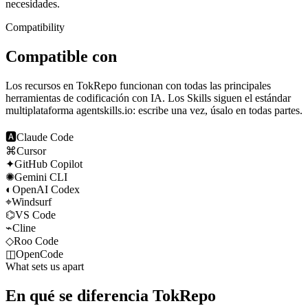
necesidades.
Compatibility
Compatible con
Los recursos en TokRepo funcionan con todas las principales
herramientas de codificación con IA. Los Skills siguen el estándar
multiplataforma agentskills.io: escribe una vez, úsalo en todas partes.
🅰
Claude Code
⌘
Cursor
✦
GitHub Copilot
✺
Gemini CLI
◐
OpenAI Codex
⌖
Windsurf
⌬
VS Code
⌁
Cline
◇
Roo Code
◫
OpenCode
What sets us apart
En qué se diferencia TokRepo