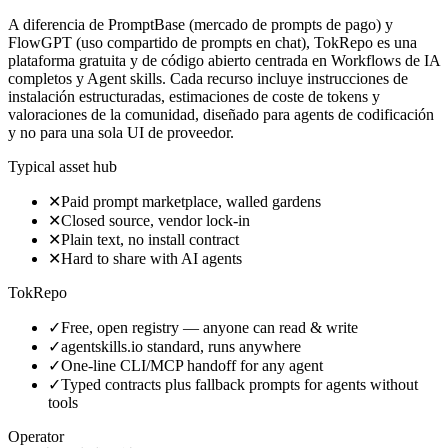
A diferencia de PromptBase (mercado de prompts de pago) y
FlowGPT (uso compartido de prompts en chat), TokRepo es una
plataforma gratuita y de código abierto centrada en Workflows de IA
completos y Agent skills. Cada recurso incluye instrucciones de
instalación estructuradas, estimaciones de coste de tokens y
valoraciones de la comunidad, diseñado para agents de codificación
y no para una sola UI de proveedor.
Typical asset hub
✕
Paid prompt marketplace, walled gardens
✕
Closed source, vendor lock-in
✕
Plain text, no install contract
✕
Hard to share with AI agents
TokRepo
✓
Free, open registry — anyone can read & write
✓
agentskills.io standard, runs anywhere
✓
One-line CLI/MCP handoff for any agent
✓
Typed contracts plus fallback prompts for agents without
tools
Operator