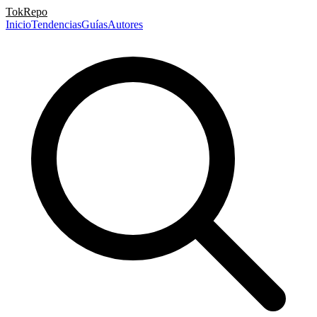
TokRepo
Inicio
Tendencias
Guías
Autores