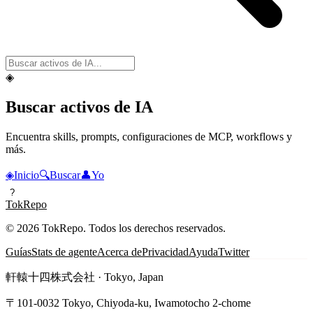
◈
Buscar activos de IA
Encuentra skills, prompts, configuraciones de MCP, workflows y
más.
◈
Inicio
🔍
Buscar
👤
Yo
?
TokRepo
© 2026 TokRepo. Todos los derechos reservados.
Guías
Stats de agente
Acerca de
Privacidad
Ayuda
Twitter
軒轅十四株式会社 · Tokyo, Japan
〒101-0032 Tokyo, Chiyoda-ku, Iwamotocho 2-chome