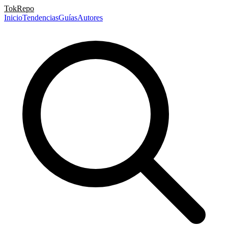
TokRepo
Inicio
Tendencias
Guías
Autores