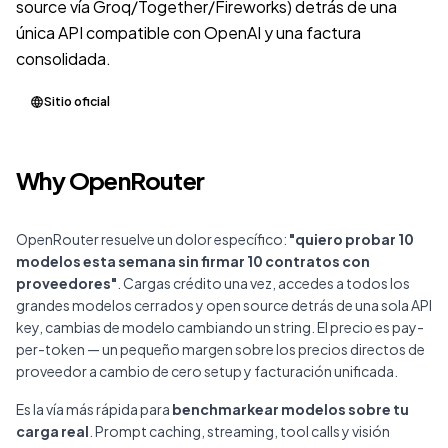
source vía Groq/Together/Fireworks) detrás de una
única API compatible con OpenAI y una factura
consolidada.
Sitio oficial
Why OpenRouter
OpenRouter resuelve un dolor específico:
"quiero probar 10
modelos esta semana sin firmar 10 contratos con
proveedores"
. Cargas crédito una vez, accedes a todos los
grandes modelos cerrados y open source detrás de una sola API
key, cambias de modelo cambiando un string. El precio es pay-
per-token — un pequeño margen sobre los precios directos de
proveedor a cambio de cero setup y facturación unificada.
Es la vía más rápida para
benchmarkear modelos sobre tu
carga real
. Prompt caching, streaming, tool calls y visión