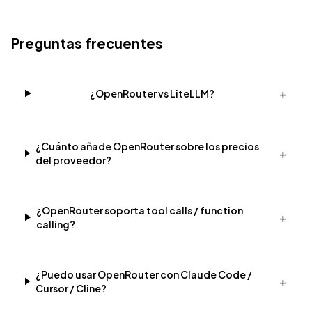
Preguntas frecuentes
+
¿OpenRouter vs LiteLLM?
¿Cuánto añade OpenRouter sobre los precios
+
del proveedor?
¿OpenRouter soporta tool calls / function
+
calling?
¿Puedo usar OpenRouter con Claude Code /
+
Cursor / Cline?