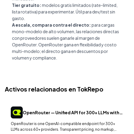
Tier gratuito:
modelos gratis limitados (rate-limited,
lista rotativa) para experimentar. Útil para dev/test sin
gasto.
A escala, compara contra el directo:
para cargas
mono-modelo de alto volumen, las relaciones directas
con proveedores suelen ganarle al margen de
OpenRouter. OpenRouter gana en flexibilidad y costo
multi-modelo; el directo gana en descuentos por
volumen y compliance.
Activos relacionados en TokRepo
OpenRouter — Unified API for 300+ LLMs with
Auto Failover
OpenRouter is one OpenAI-compatible endpoint for 300+
LLMs across 60+ providers. Transparent pricing, no markup,