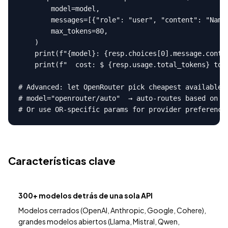
        model=model,

        messages=[{"role": "user", "content": "Name 
        max_tokens=80,

    )

    print(f"{model}: {resp.choices[0].message.conten
    print(f"  cost: $ {resp.usage.total_tokens} toke
# Advanced: let OpenRouter pick cheapest available p
# model="openrouter/auto"  → auto-routes based on co
# Or use OR-specific params for provider preference
Características clave
300+ modelos detrás de una sola API
Modelos cerrados (OpenAI, Anthropic, Google, Cohere),
grandes modelos abiertos (Llama, Mistral, Qwen,