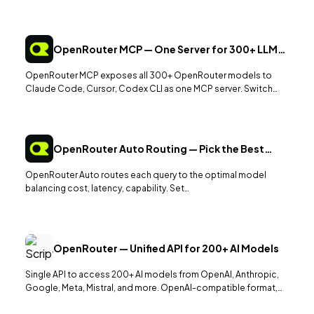
automatic failover when a route is down.
OpenRouter MCP — One Server for 300+ LLMs
in Claude Code
OpenRouter MCP exposes all 300+ OpenRouter models to
Claude Code, Cursor, Codex CLI as one MCP server. Switch
models per task, BYO routing, no extra SDKs.
OpenRouter Auto Routing — Pick the Best
Model per Query
OpenRouter Auto routes each query to the optimal model
balancing cost, latency, capability. Set
model=openrouter/auto, the router decides per-prompt.
OpenRouter — Unified API for 200+ AI Models
Single API to access 200+ AI models from OpenAI, Anthropic,
Google, Meta, Mistral, and more. OpenAI-compatible format,
automatic fallbacks, and usage-based pricing.