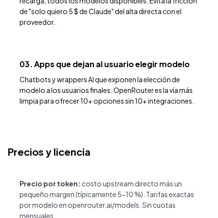
recarga, todos los modelos disponibles. Evita la fricción
de "solo quiero 5 $ de Claude" del alta directa con el
proveedor.
03. Apps que dejan al usuario elegir modelo
Chatbots y wrappers AI que exponen la elección de
modelo a los usuarios finales. OpenRouter es la vía más
limpia para ofrecer 10+ opciones sin 10+ integraciones.
Precios y licencia
Precio por token:
costo upstream directo más un
pequeño margen (típicamente 5-10 %). Tarifas exactas
por modelo en
openrouter.ai/models
. Sin cuotas
mensuales.