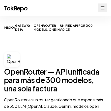
TokRepo
GATEWAY
OPENROUTER — UNIFIED API FOR 300+
INICIO
›
›
DE IA
MODELS, ONE INVOICE
AI GATEWAY
OpenRouter — API unificada
para más de 300 modelos,
una sola factura
OpenRouter es un router gestionado que expone más
de 300 LLM (OpenAI, Claude, Gemini, modelos open