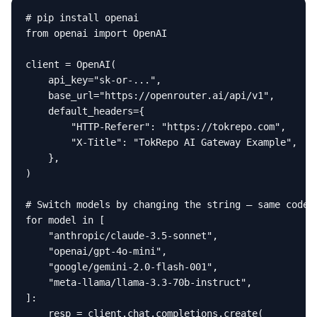
# pip install openai

from openai import OpenAI

client = OpenAI(

    api_key="sk-or-...",

    base_url="https://openrouter.ai/api/v1",

    default_headers={

        "HTTP-Referer": "https://tokrepo.com",

        "X-Title": "TokRepo AI Gateway Example",

    },

)

# Switch models by changing the string — same code p
for model in [

    "anthropic/claude-3.5-sonnet",

    "openai/gpt-4o-mini",

    "google/gemini-2.0-flash-001",

    "meta-llama/llama-3.3-70b-instruct",

]:

    resp = client.chat.completions.create(
