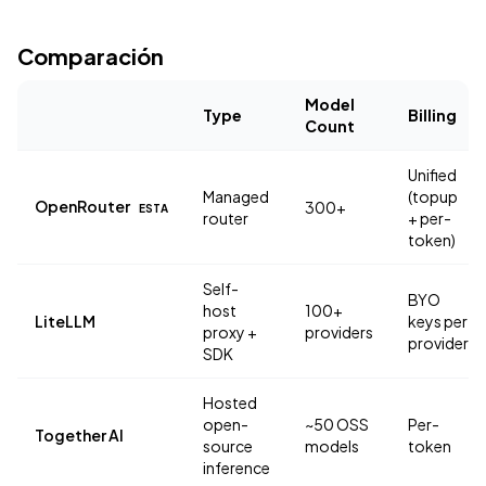
Comparación
Model
Type
Billing
Count
Unified
Managed
(topup
OpenRouter
300+
ESTA
router
+ per-
token)
Self-
BYO
host
100+
LiteLLM
keys per
proxy +
providers
provider
SDK
Hosted
open-
~50 OSS
Per-
Together AI
source
models
token
inference