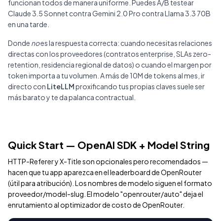
funcionan todos de manera uniforme. Puedes A/B testear
Claude 3.5 Sonnet contra Gemini 2.0 Pro contra Llama 3.3 70B
en una tarde.
Donde
no
es la respuesta correcta: cuando necesitas relaciones
directas con los proveedores (contratos enterprise, SLAs zero-
retention, residencia regional de datos) o cuando el margen por
token importa a tu volumen. A más de 10M de tokens al mes, ir
directo con
LiteLLM
proxificando tus propias claves suele ser
más barato y te da palanca contractual.
Quick Start — OpenAI SDK + Model String
HTTP-Referer y X-Title son opcionales pero recomendados —
hacen que tu app aparezca en el leaderboard de OpenRouter
(útil para atribución). Los nombres de modelo siguen el formato
proveedor/model-slug. El modelo "openrouter/auto" deja el
enrutamiento al optimizador de costo de OpenRouter.