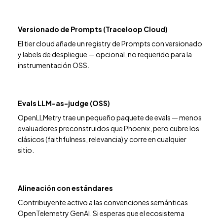
Versionado de Prompts (Traceloop Cloud)
El tier cloud añade un registry de Prompts con versionado
y labels de despliegue — opcional, no requerido para la
instrumentación OSS.
Evals LLM-as-judge (OSS)
OpenLLMetry trae un pequeño paquete de evals — menos
evaluadores preconstruidos que Phoenix, pero cubre los
clásicos (faithfulness, relevancia) y corre en cualquier
sitio.
Alineación con estándares
Contribuyente activo a las convenciones semánticas
OpenTelemetry GenAI. Si esperas que el ecosistema