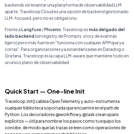
backends sin levantar una plataforma de observabilidad LLM
aparte. Traceloop Cloud es una opción de backend gestionado
LLM-focused, pero no es obligatorio.
Frente a
Langfuse
/
Phoenix
: Traceloop es
más delgado del
lado backend
(sin registry de Prompts, story de eval más
ligero) pero más fuerte en "funciona con cualquier APM que ya
corras". Para organizaciones ya estandarizadas en Datadog o
Grafana, Traceloop es la capa LLM-aware que mantiene todo en
un único plano de observabilidad.
Quick Start — One-line Init
Traceloop.init() cablea OpenTelemetry y auto-instrumenta
cualquier biblioteca soportada que encuentre en el path de
Python. Los decoradores @workflow y @task crean spans
explícitos — útil para nombrar los pasos como tu equipo los
concibe, de modo que las trazas se leen como operaciones de