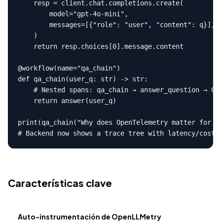
    resp = client.chat.completions.create(

        model="gpt-4o-mini",

        messages=[{"role": "user", "content": q}],

    )

    return resp.choices[0].message.content

@workflow(name="qa_chain")

def qa_chain(user_q: str) -> str:

    # Nested spans: qa_chain → answer_question → Ope
    return answer(user_q)

print(qa_chain("Why does OpenTelemetry matter for LL
# Backend now shows a trace tree with latency/cost/
Características clave
Auto-instrumentación de OpenLLMetry