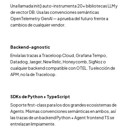
Una llamada init() auto-instrumenta 20+ bibliotecas LLM y
de vector DB. Usa las convenciones semánticas
OpenTelemetry GenAI — a prueba del futuro frente a
cambios de cualquier vendor.
Backend-agnostic
Envía las trazas a Traceloop Cloud, Grafana Tempo,
Datadog, Jaeger, New Relic, Honeycomb, SigNoz o
cualquier backend compatible con OTEL. Tu elección de
APM, no la de Traceloop.
SDKs de Python + TypeScript
Soporte first-class para los dos grandes ecosistemas de
Agents. Mismas convenciones semánticas en ambos, así
las trazas de un backend Python + Agent frontend TS se
entrelazan limpiamente.