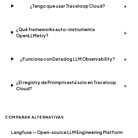
+
¿Tengo que usar Traceloop Cloud?
¿Qué frameworks auto-instrumenta
+
OpenLLMetry?
+
¿Funciona con Datadog LLM Observability?
¿El registry de Prompts está solo en Traceloop
+
Cloud?
COMPARAR ALTERNATIVAS
Langfuse — Open-source LLM Engineering Platform