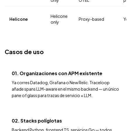
only
OTEL
pla
Helicone
Helicone
Proxy-based
Yes
only
Casos de uso
01. Organizaciones con APM existente
Ya corres Datadog, Grafana o New Relic. Traceloop
añade spans LLM-aware en el mismo backend — un único
pane of glass para trazas de servicio + LLM.
02. Stacks políglotas
Backend Python, frontend TS, servicios Go — todos