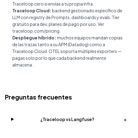
Traceloop cero si envías a tu propia infra.
Traceloop Cloud:
backend gestionado específico de
LLM con registry de Prompts, dashboards y evals. Tier
gratuito para dev, planes de pago por uso. Ver
traceloop.com/pricing
.
Despliegue híbrido:
muchos equipos mandan copias
de las trazas tanto a su APM (Datadog) como a
Traceloop Cloud. OTEL soporta múltiples exporters —
pagas solo por lo que cada backend realmente
almacena.
Preguntas frecuentes
+
¿Traceloop vs Langfuse?