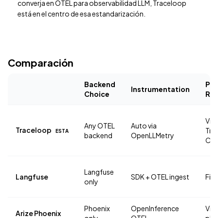
converja en OTEL para observabilidad LLM, Traceloop
está en el centro de esa estandarización.
Comparación
Backend
Pr
Instrumentation
Choice
Reg
Via
Any OTEL
Auto via
Traceloop
Tra
ESTA
backend
OpenLLMetry
Clo
Langfuse
Langfuse
SDK + OTEL ingest
Firs
only
Phoenix
OpenInference
Via
Arize Phoenix