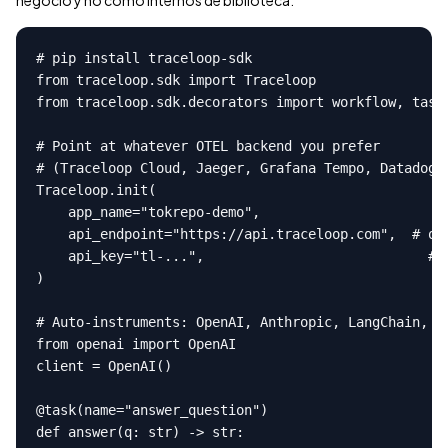
negocio y no como internos de biblioteca.
# pip install traceloop-sdk

from traceloop.sdk import Traceloop

from traceloop.sdk.decorators import workflow, task

# Point at whatever OTEL backend you prefer

# (Traceloop Cloud, Jaeger, Grafana Tempo, Datadog, 
Traceloop.init(

    app_name="tokrepo-demo",

    api_endpoint="https://api.traceloop.com",  # or 
    api_key="tl-...",                            # o
)

# Auto-instruments: OpenAI, Anthropic, LangChain, Ll
from openai import OpenAI

client = OpenAI()

@task(name="answer_question")

def answer(q: str) -> str:
