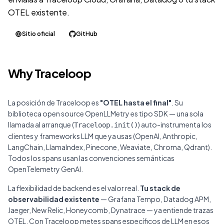
OTEL existente.
Sitio oficial
GitHub
Why Traceloop
La posición de Traceloop es
"OTEL hasta el final"
. Su
biblioteca open source OpenLLMetry es tipo SDK — una sola
llamada al arranque (
) auto-instrumenta los
Traceloop.init()
clientes y frameworks LLM que ya usas (OpenAI, Anthropic,
LangChain, LlamaIndex, Pinecone, Weaviate, Chroma, Qdrant).
Todos los spans usan las convenciones semánticas
OpenTelemetry GenAI.
La flexibilidad de backend es el valor real.
Tu stack de
observabilidad existente
— Grafana Tempo, Datadog APM,
Jaeger, New Relic, Honeycomb, Dynatrace — ya entiende trazas
OTEL. Con Traceloop metes spans específicos de LLM en esos