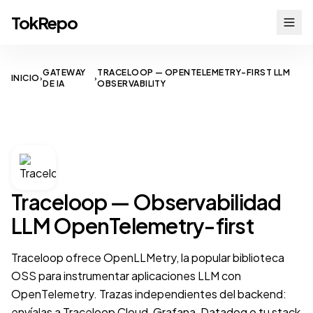
TokRepo
GATEWAY
TRACELOOP — OPENTELEMETRY-FIRST LLM
INICIO
›
›
DE IA
OBSERVABILITY
LLM OBSERVABILITY
Traceloop — Observabilidad
LLM OpenTelemetry-first
Traceloop ofrece OpenLLMetry, la popular biblioteca
OSS para instrumentar aplicaciones LLM con
OpenTelemetry. Trazas independientes del backend:
envíalas a Traceloop Cloud, Grafana, Datadog o tu stack