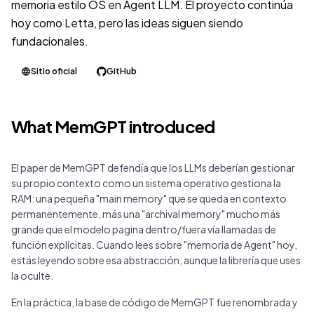
memoria estilo OS en Agent LLM. El proyecto continúa
hoy como Letta, pero las ideas siguen siendo
fundacionales.
Sitio oficial
GitHub
What MemGPT introduced
El paper de MemGPT defendía que los LLMs deberían gestionar
su propio contexto como un sistema operativo gestiona la
RAM: una pequeña "main memory" que se queda en contexto
permanentemente, más una "archival memory" mucho más
grande que el modelo pagina dentro/fuera vía llamadas de
función explícitas. Cuando lees sobre "memoria de Agent" hoy,
estás leyendo sobre esa abstracción, aunque la librería que uses
la oculte.
En la práctica, la base de código de MemGPT fue renombrada y