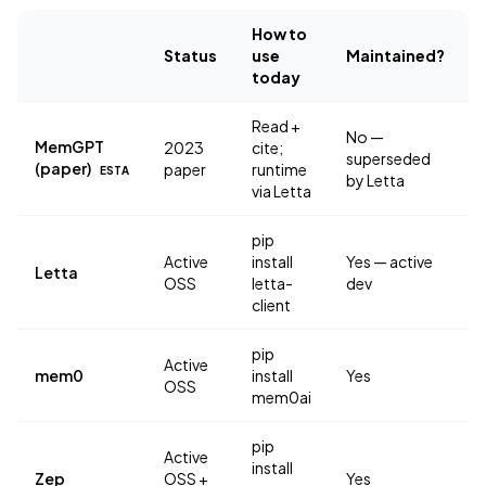
How to
Status
use
Maintained?
today
Read +
No —
MemGPT
2023
cite;
superseded
(paper)
paper
runtime
ESTA
by Letta
via Letta
pip
Active
install
Yes — active
Letta
OSS
letta-
dev
client
pip
Active
mem0
install
Yes
OSS
mem0ai
pip
Active
install
Zep
OSS +
Yes