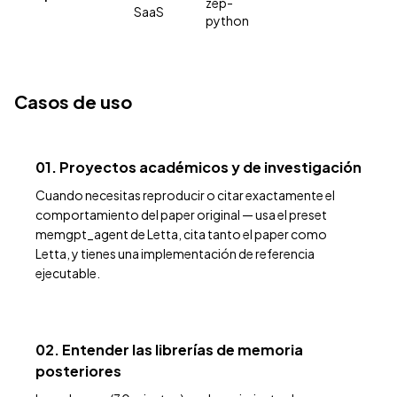
zep-
SaaS
python
Casos de uso
01. Proyectos académicos y de investigación
Cuando necesitas reproducir o citar exactamente el
comportamiento del paper original — usa el preset
memgpt_agent de Letta, cita tanto el paper como
Letta, y tienes una implementación de referencia
ejecutable.
02. Entender las librerías de memoria
posteriores