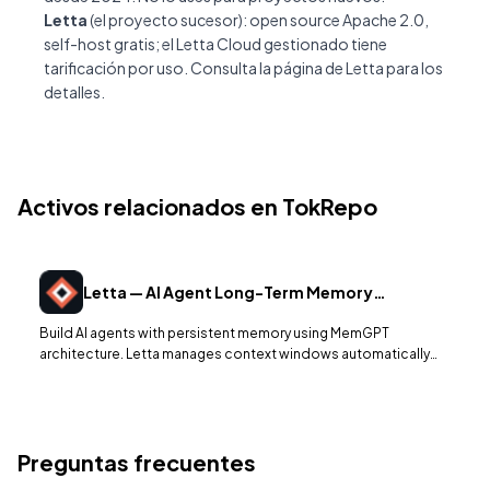
Letta
(el proyecto sucesor): open source Apache 2.0,
self-host gratis; el Letta Cloud gestionado tiene
tarificación por uso. Consulta la
página de Letta
para los
detalles.
Activos relacionados en TokRepo
Letta — AI Agent Long-Term Memory
Framework
Build AI agents with persistent memory using MemGPT
architecture. Letta manages context windows automatically
with tiered memory for stateful LLM applications.
Preguntas frecuentes