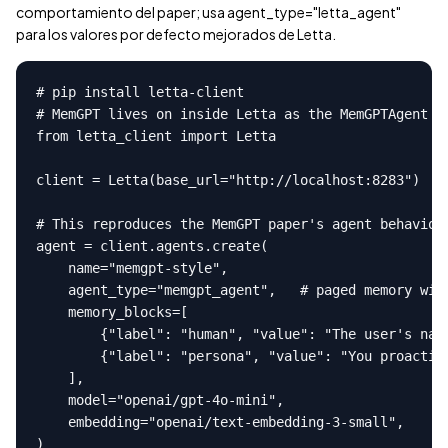
comportamiento del paper; usa agent_type="letta_agent"
para los valores por defecto mejorados de Letta.
# pip install letta-client

# MemGPT lives on inside Letta as the MemGPTAgent pr
from letta_client import Letta

client = Letta(base_url="http://localhost:8283")

# This reproduces the MemGPT paper's agent behavior

agent = client.agents.create(

    name="memgpt-style",

    agent_type="memgpt_agent",   # paged memory with
    memory_blocks=[

        {"label": "human", "value": "The user's name
        {"label": "persona", "value": "You proactive
    ],

    model="openai/gpt-4o-mini",

    embedding="openai/text-embedding-3-small",

)
