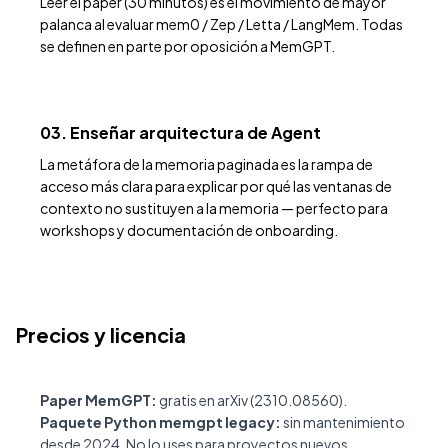
Leer el paper (30 minutos) es el movimiento de mayor
palanca al evaluar mem0 / Zep / Letta / LangMem. Todas
se definen en parte por oposición a MemGPT.
03. Enseñar arquitectura de Agent
La metáfora de la memoria paginada es la rampa de
acceso más clara para explicar por qué las ventanas de
contexto no sustituyen a la memoria — perfecto para
workshops y documentación de onboarding.
Precios y licencia
Paper MemGPT:
gratis en
arXiv (2310.08560)
.
Paquete Python memgpt legacy:
sin mantenimiento
desde 2024. No lo uses para proyectos nuevos.