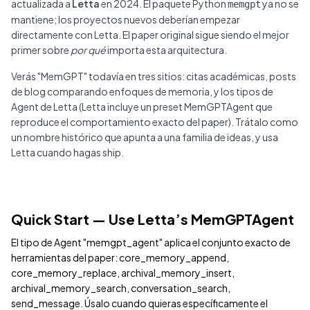
actualizada a
Letta
en 2024. El paquete Python
ya no se
memgpt
mantiene; los proyectos nuevos deberían empezar
directamente con Letta. El paper original sigue siendo el mejor
primer sobre
por qué
importa esta arquitectura.
Verás "MemGPT" todavía en tres sitios: citas académicas, posts
de blog comparando enfoques de memoria, y los tipos de
Agent de Letta (Letta incluye un preset MemGPTAgent que
reproduce el comportamiento exacto del paper). Trátalo como
un nombre histórico que apunta a una familia de ideas, y usa
Letta cuando hagas ship.
Quick Start — Use Letta’s MemGPTAgent
El tipo de Agent "memgpt_agent" aplica el conjunto exacto de
herramientas del paper: core_memory_append,
core_memory_replace, archival_memory_insert,
archival_memory_search, conversation_search,
send_message. Úsalo cuando quieras específicamente el