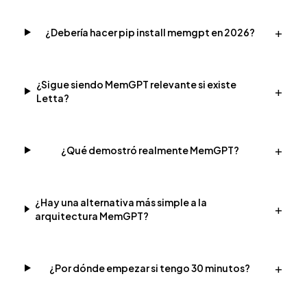
+
¿Debería hacer pip install memgpt en 2026?
¿Sigue siendo MemGPT relevante si existe
+
Letta?
+
¿Qué demostró realmente MemGPT?
¿Hay una alternativa más simple a la
+
arquitectura MemGPT?
+
¿Por dónde empezar si tengo 30 minutos?