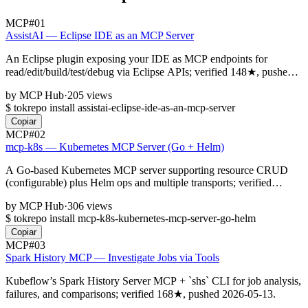
MCP
#01
AssistAI — Eclipse IDE as an MCP Server
An Eclipse plugin exposing your IDE as MCP endpoints for
read/edit/build/test/debug via Eclipse APIs; verified 148★, pushed
2026-05-14.
by
MCP Hub
·
205 views
$
tokrepo install assistai-eclipse-ide-as-an-mcp-server
Copiar
MCP
#02
mcp-k8s — Kubernetes MCP Server (Go + Helm)
A Go-based Kubernetes MCP server supporting resource CRUD
(configurable) plus Helm ops and multiple transports; verified
145★, pushed 2026-04-12.
by
MCP Hub
·
306 views
$
tokrepo install mcp-k8s-kubernetes-mcp-server-go-helm
Copiar
MCP
#03
Spark History MCP — Investigate Jobs via Tools
Kubeflow’s Spark History Server MCP + `shs` CLI for job analysis,
failures, and comparisons; verified 168★, pushed 2026-05-13.