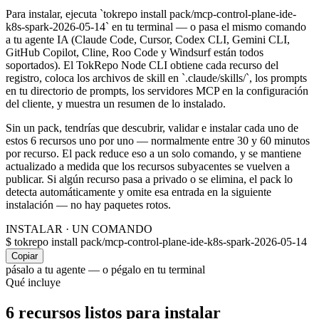
Para instalar, ejecuta `tokrepo install pack/mcp-control-plane-ide-
k8s-spark-2026-05-14` en tu terminal — o pasa el mismo comando
a tu agente IA (Claude Code, Cursor, Codex CLI, Gemini CLI,
GitHub Copilot, Cline, Roo Code y Windsurf están todos
soportados). El TokRepo Node CLI obtiene cada recurso del
registro, coloca los archivos de skill en `.claude/skills/`, los prompts
en tu directorio de prompts, los servidores MCP en la configuración
del cliente, y muestra un resumen de lo instalado.
Sin un pack, tendrías que descubrir, validar e instalar cada uno de
estos 6 recursos uno por uno — normalmente entre 30 y 60 minutos
por recurso. El pack reduce eso a un solo comando, y se mantiene
actualizado a medida que los recursos subyacentes se vuelven a
publicar. Si algún recurso pasa a privado o se elimina, el pack lo
detecta automáticamente y omite esa entrada en la siguiente
instalación — no hay paquetes rotos.
INSTALAR · UN COMANDO
$
tokrepo install pack/mcp-control-plane-ide-k8s-spark-2026-05-14
Copiar
pásalo a tu agente — o pégalo en tu terminal
Qué incluye
6 recursos listos para instalar