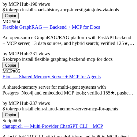
by
MCP Hub
·
190 views
$
tokrepo install spark-history-mcp-investigate-jobs-via-tools
Copiar
MCP
#04
Flexible GraphRAG — Backend + MCP for Docs
An open-source GraphRAG/RAG platform with FastAPI backend
+ MCP server, 13 data sources, and hybrid search; verified 125★,
pushed 2026-05-14.
by
MCP Hub
·
231 views
$
tokrepo install flexible-graphrag-backend-mcp-for-docs
Copiar
MCP
#05
Eion — Shared Memory Server + MCP for Agents
A shared-memory server for multi-agent systems with
Postgres+Neo4j and embedded MCP tools; verified 155★, pushed
2025-07-02.
by
MCP Hub
·
237 views
$
tokrepo install eion-shared-memory-server-mcp-for-agents
Copiar
Script
#06
chatgpt-cli — Multi-Provider ChatGPT CLI + MCP
A fast ChatGPT CLI with threads/history and built-in MCP client