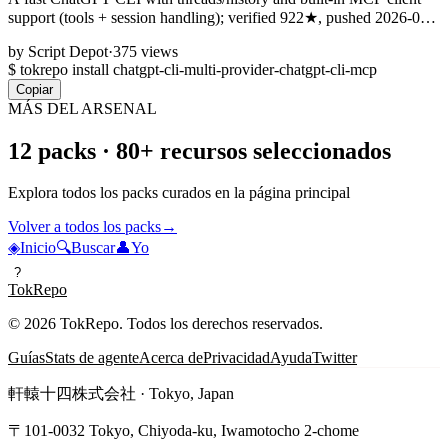
support (tools + session handling); verified 922★, pushed 2026-05-
09.
by
Script Depot
·
375 views
$
tokrepo install chatgpt-cli-multi-provider-chatgpt-cli-mcp
Copiar
MÁS DEL ARSENAL
12 packs · 80+ recursos seleccionados
Explora todos los packs curados en la página principal
Volver a todos los packs
→
◈
Inicio
🔍
Buscar
👤
Yo
?
TokRepo
© 2026 TokRepo. Todos los derechos reservados.
Guías
Stats de agente
Acerca de
Privacidad
Ayuda
Twitter
軒轅十四株式会社 · Tokyo, Japan
〒101-0032 Tokyo, Chiyoda-ku, Iwamotocho 2-chome