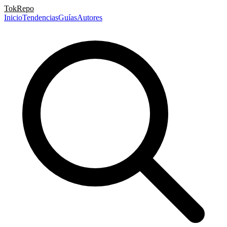
TokRepo
Inicio
Tendencias
Guías
Autores