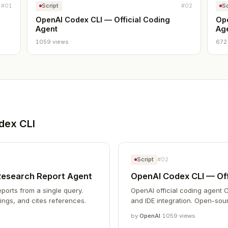
#01
Script
#02
Sc
OpenAI Codex CLI — Official Coding
Op
Agent
Ag
1059 views
672
dex CLI
Script
#02
esearch Report Agent
OpenAI Codex CLI — Off
ports from a single query.
OpenAI official coding agent C
ings, and cites references.
and IDE integration. Open-sour
by
OpenAI
·
1059 views