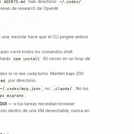
u
más directorio
AGENTS.md
~/.codex/
eviews de research de OpenAI.
 una; mezclar hace que el CLI pingee ambos
 auto corre todos los comandos shell
eharás
30 veces en un loop de
npm install
ex lo re-lee cada turno. Mantén bajo 200
por directorio.
.md
, no
. No los
~/.codex/mcp.json
.claude/
.
po migrate
GUI
— si tus tareas necesitan browser
olo dentro de una VM desechable, nunca en