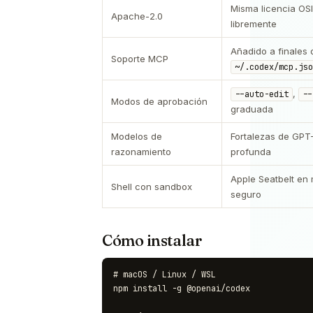
Misma licencia OS
Apache-2.0
libremente
Añadido a finales 
Soporte MCP
~/.codex/mcp.jso
,
--auto-edit
--
Modos de aprobación
graduada
Modelos de
Fortalezas de GPT-
razonamiento
profunda
Apple Seatbelt en
Shell con sandbox
seguro
Cómo instalar
# macOS / Linux / WSL

npm install -g @openai/codex
