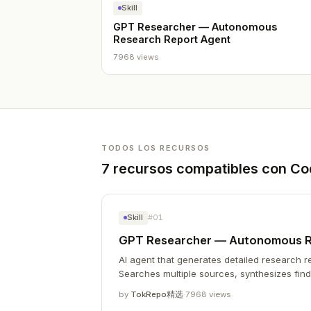
Skill
GPT Researcher — Autonomous
Research Report Agent
7968 views
TODOS LOS RECURSOS
7 recursos compatibles con Co
Skill
#01
GPT Researcher — Autonomous R
AI agent that generates detailed research re
Searches multiple sources, synthesizes find
by
TokRepo精选
·
7968 views