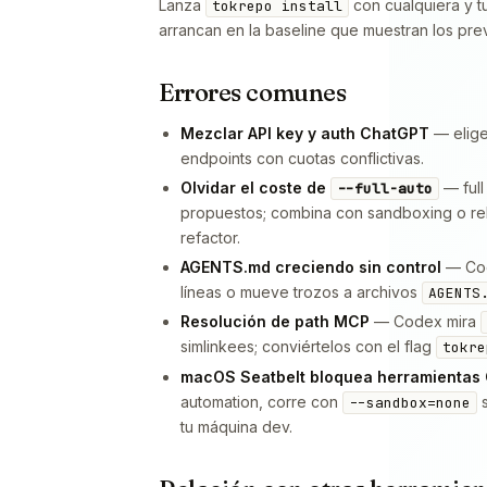
Lanza
con cualquiera y t
tokrepo install
arrancan en la baseline que muestran los pr
Errores comunes
Mezclar API key y auth ChatGPT
— elige
endpoints con cuotas conflictivas.
Olvidar el coste de
— full
--full-auto
propuestos; combina con sandboxing o r
refactor.
AGENTS.md creciendo sin control
— Cod
líneas o mueve trozos a archivos
AGENTS
Resolución de path MCP
— Codex mira
simlinkees; conviértelos con el flag
tokre
macOS Seatbelt bloquea herramientas 
automation, corre con
s
--sandbox=none
tu máquina dev.