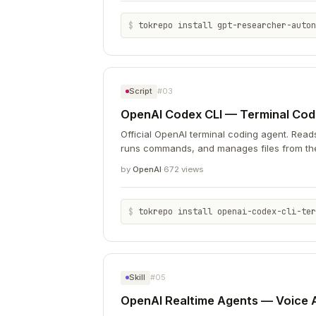
$
tokrepo install gpt-researcher-autonomous-researc
Script
#03
OpenAI Codex CLI — Terminal Cod
Official OpenAI terminal coding agent. Rea
runs commands, and manages files from th
support with sandbox execution. 20,000+ st
by
OpenAI
·
672 views
$
tokrepo install openai-codex-cli-terminal-coding
Skill
#05
OpenAI Realtime Agents — Voice A