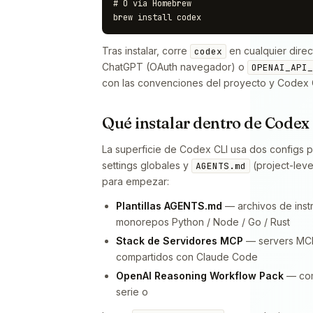
# O vía Homebrew

Tras instalar, corre
en cualquier direc
codex
ChatGPT (OAuth navegador) o
OPENAI_API_
con las convenciones del proyecto y Codex CLI
Qué instalar dentro de Codex
La superficie de Codex CLI usa dos configs p
settings globales y
(project-leve
AGENTS.md
para empezar:
Plantillas AGENTS.md
— archivos de inst
monorepos Python / Node / Go / Rust
Stack de Servidores MCP
— servers MCP 
compartidos con Claude Code
OpenAI Reasoning Workflow Pack
— com
serie o