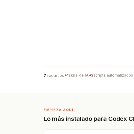
7
recursos
4
skills de IA
3
scripts automatizados
·
·
EMPIEZA AQUÍ
Lo más instalado para Codex C