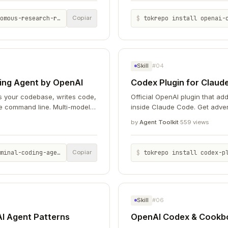
h-report-agent-23330210
$
tokrepo install openai-codex
Copiar
Skill
#04
ing Agent by OpenAI
Codex Plugin for Clau
ds your codebase, writes code,
Official OpenAI plugin that a
e command line. Multi-model
inside Claude Code. Get adve
ars.
multi-model collaboration.
by
Agent Toolkit
·
559 views
-agent-openai-11647c80
$
tokrepo install codex-plugin-cl
Copiar
Skill
#06
I Agent Patterns
OpenAI Codex & Cookboo