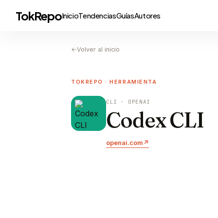
TokRepo
Inicio
Tendencias
Guías
Autores
←
Volver al inicio
TOKREPO · HERRAMIENTA
CLI · OPENAI
Codex CLI
openai.com
↗