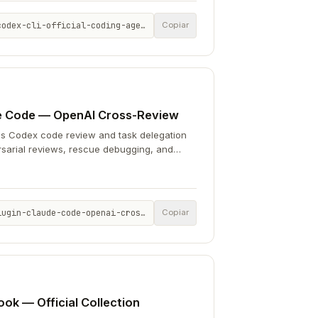
-cli-official-coding-agent-3de6c5c7
Copiar
de Code — OpenAI Cross-Review
dds Codex code review and task delegation
rsarial reviews, rescue debugging, and
aude-code-openai-cross-review-208207e5
Copiar
k — Official Collection