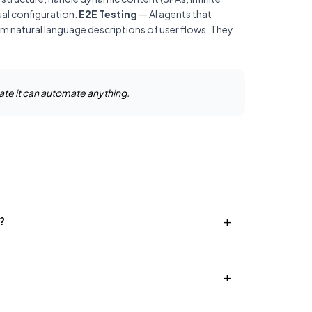
ual configuration.
E2E Testing
— AI agents that
om natural language descriptions of user flows. They
gate it can automate anything.
+
?
+