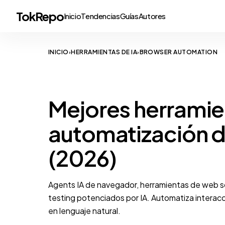
TokRepo
Inicio
Tendencias
Guías
Autores
INICIO
HERRAMIENTAS DE IA
BROWSER AUTOMATION
›
›
BROWSER AUTOMATION
Mejores herramie
automatización 
(2026)
Agents IA de navegador, herramientas de web s
testing potenciados por IA. Automatiza interac
en lenguaje natural.