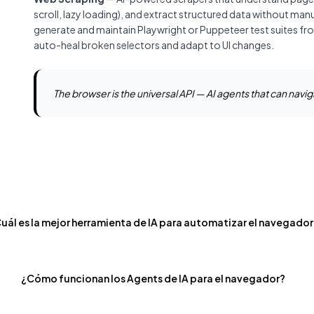
scroll, lazy loading), and extract structured data without man
generate and maintain Playwright or Puppeteer test suites fr
auto-heal broken selectors and adapt to UI changes.
The browser is the universal API — AI agents that can navi
uál es la mejor herramienta de IA para automatizar el navegador
¿Cómo funcionan los Agents de IA para el navegador?