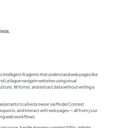
ivos.
 intelligent AI agents that understand web pages like
and LaVague navigate websites using visual
tons, fill forms, and extract data without writing a
sistants to a live browser via Model Context
requests, and interact with web pages — all from your
ting web workflows.
tructure, handle dynamic content (SPAs, infinite