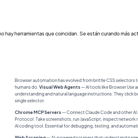
no hay herramientas que coincidan. Se están curando más act
Browser automation has evolved from brittle CSS selectors to
humans do.
Visual Web Agents
— AI tools like Browser Use 
understanding and natural language instructions. They click but
single selector.
Chrome MCP Servers
— Connect Claude Code and other AI as
Protocol. Take screenshots, run JavaScript, inspect network 
AI coding tool. Essential for debugging, testing, and automa
Web Scraping
— AI-powered scrapers that understand page s