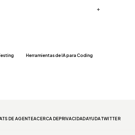
+
Testing
Herramientas de IA para Coding
ATS DE AGENTE
ACERCA DE
PRIVACIDAD
AYUDA
TWITTER