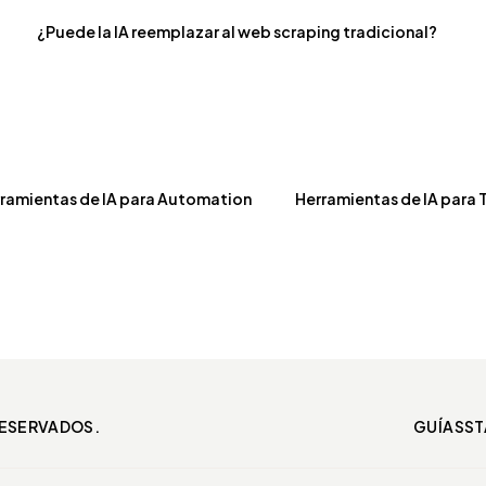
¿Puede la IA reemplazar al web scraping tradicional?
ramientas de IA para Automation
Herramientas de IA para 
RESERVADOS.
GUÍAS
ST