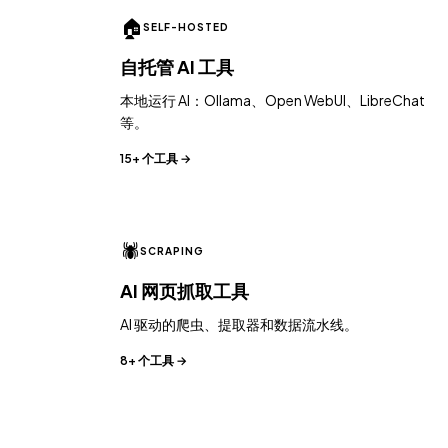
🏠
SELF-HOSTED
自托管 AI 工具
本地运行 AI：Ollama、Open WebUI、LibreChat
等。
15+ 个工具 →
🕷️
SCRAPING
AI 网页抓取工具
AI 驱动的爬虫、提取器和数据流水线。
8+ 个工具 →